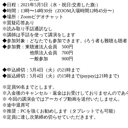
◆日程：2021年5月5日（水・祝日:交差した旗:）
◆時間：13時〜14時30分（ZOOM入場時間12時45分〜）
◆場所：Zoomビデオチャット
※質疑応答あり
※読み取り手話通訳なし
※講師は手話を使って講演をします
◆参加対象：どなたでも参加できます。(ろう者も難聴も聴者
◆参加費：東聴連法人会員 500円
他県法人会員 700円
一般参加 900円
◆申込締切：5月4日（火）の21時まで
◆振込締切：5月4日（火）の15時まで(paypayは21時まで)
※定員90名までとします。
※入金後のキャンセル・返金はお受けしておりませんのであ
※ 今回の講演会ではアーカイブ動画を送付いたしません。
※途中退席可
※推奨：PCを強くお勧めします（タブレットでも可能）
※定員に達し次第締め切らせていただきます。