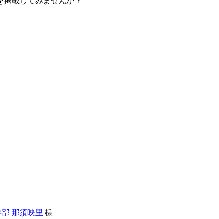
を掲載してみませんか？
部 那須映里
様