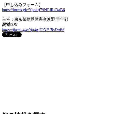
【申し込みフォーム】
https://forms.gle/Ypokrj79NPJRsDaB6
主催：東京都聴覚障害者連盟 青年部
関連URL
https://forms.gle/Ypokrj79NPJRsDaB6