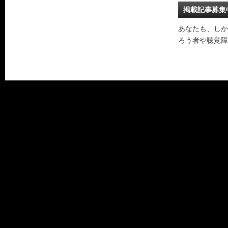
掲載記事募集
あなたも、しか
ろう者や聴覚障