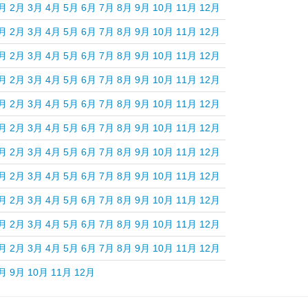
月
2月
3月
4月
5月
6月
7月
8月
9月
10月
11月
12月
月
2月
3月
4月
5月
6月
7月
8月
9月
10月
11月
12月
月
2月
3月
4月
5月
6月
7月
8月
9月
10月
11月
12月
月
2月
3月
4月
5月
6月
7月
8月
9月
10月
11月
12月
月
2月
3月
4月
5月
6月
7月
8月
9月
10月
11月
12月
月
2月
3月
4月
5月
6月
7月
8月
9月
10月
11月
12月
月
2月
3月
4月
5月
6月
7月
8月
9月
10月
11月
12月
月
2月
3月
4月
5月
6月
7月
8月
9月
10月
11月
12月
月
2月
3月
4月
5月
6月
7月
8月
9月
10月
11月
12月
月
2月
3月
4月
5月
6月
7月
8月
9月
10月
11月
12月
月
2月
3月
4月
5月
6月
7月
8月
9月
10月
11月
12月
月
9月
10月
11月
12月