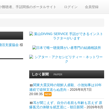
や難聴者、手話関係のポータルサイト
ログイン
会員登録
婚活支援協会
様
しかく新聞
PAPER
関東大震災時の朝鮮人虐殺、小池知事は10年
連続で追悼文送らぬ意向
-
2026年8月7日
20:08:35
NEW
耳が聞こえず、自分の名前も年齢も言えず 原
爆孤児の体験を紙芝居に - 朝日新聞
-
2026年8月