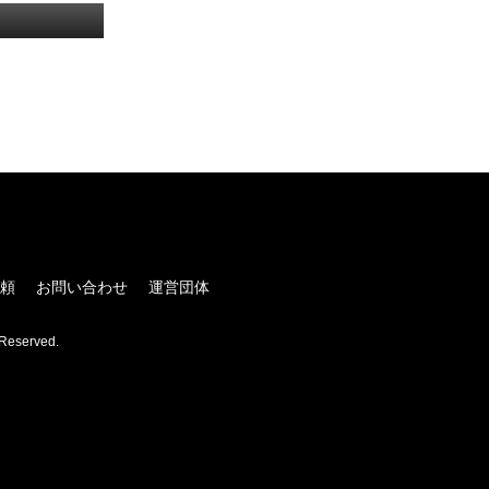
！
頼
お問い合わせ
運営団体
Reserved.