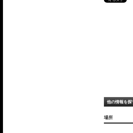
他の情報を探
場所