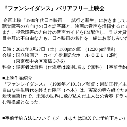
『ファンシイダンス』バリアフリー上映会
企画上映「1980年代日本映画――試行と新生」におきまして
聴覚障害の方向けの日本語字幕と、映画の音声を増幅するヒ
また、視覚障害の方向けの音声ガイドをFM配信し、ラジオ
目や耳の不自由な方も、日本映画の名作を一緒にお楽しみいた
日時：2021年3月27日（土）1:00pmの回 （12:20 pm開場）
会場：国立映画アーカイブ 長瀬記念ホール ＯＺＵ（2階）
（東京都中央区京橋 3-7-6）
料金：障害者は無料（付添者は原則1名まで無料）【事前予
■上映作品紹介
『ファンシイダンス』（1989年／101分／監督：周防正行／
自由な学生時代を終えた陽平（本木）は、実家の寺を継ぐた
般映画第1作で、未知の世界に飛び込んだ主人公の青春 ド
む転換点となった。
■事前予約方法について（メールまたはFAXでご予約下さい