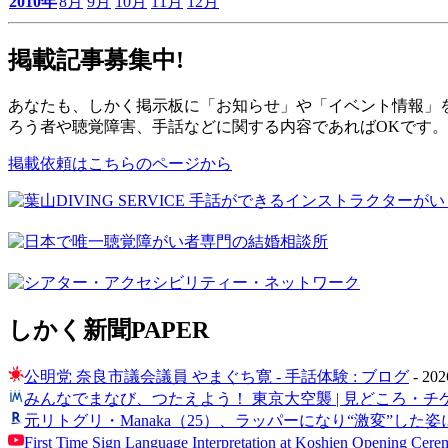
2010年
8月
9月
10月
11月
12月
掲載記事募集中!
あなたも、しかく掲示板に「お知らせ」や「イベント情報」
ろう者や聴覚障害、手話などに関する内容であればOKです
掲載依頼はこちらのページから
しかく新聞
PAPER
公明党 奈良市議会議員 やまぐち寛 - 手話体験 : ブログ
-
202
みんなでまなび、つたえよう！ 東京大空襲 | 見どころ・チケット
元リトグリ・Manaka（25）、ラッパーになり“激変”した姿
First Time Sign Language Interpretation at Koshien Opening Cere