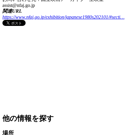
assist@nfaj.go.jp
関連URL
https://www.nfaj.go.jp/exhibition/japanese1980s202101/#secti…
他の情報を探す
場所