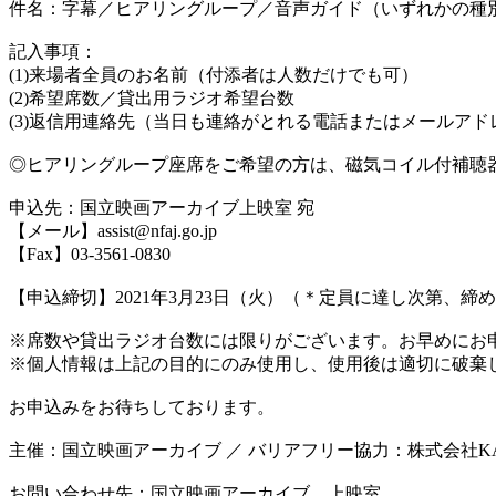
件名：字幕／ヒアリングループ／音声ガイド（いずれかの種
記入事項：
(1)来場者全員のお名前（付添者は人数だけでも可）
(2)希望席数／貸出用ラジオ希望台数
(3)返信用連絡先（当日も連絡がとれる電話またはメールアド
◎ヒアリングループ座席をご希望の方は、磁気コイル付補聴器
申込先：国立映画アーカイブ上映室 宛
【メール】assist@nfaj.go.jp
【Fax】03-3561-0830
【申込締切】2021年3月23日（火）（＊定員に達し次第、締
※席数や貸出ラジオ台数には限りがございます。お早めにお
※個人情報は上記の目的にのみ使用し、使用後は適切に破棄
お申込みをお待ちしております。
主催：国立映画アーカイブ ／ バリアフリー協力：株式会社KAD
お問い合わせ先：国立映画アーカイブ 上映室