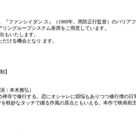
、『ファンシイダン ス』（1989年、周防正行監督）のバリア
アリングループシステム座席をご用意しています。
貸出もいたします。
だける機会となり ます。
約制】
主演：本木雅弘）
め禅寺で修行する。恋にオシャレに煩悩もありつつ修行僧の日
ラマを軽妙なタッチで綴る作風の原点ともいえる。本作で映画初
）