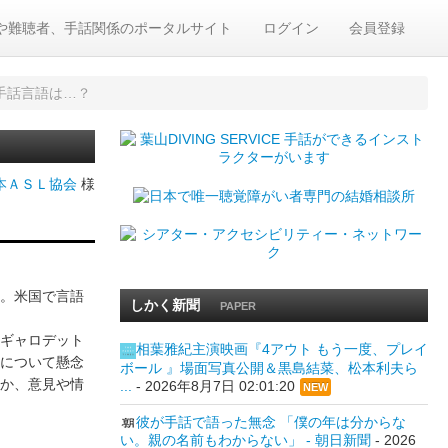
や難聴者、手話関係のポータルサイト
ログイン
会員登録
手話言語は…？
本ＡＳＬ協会
様
。米国で言語
しかく新聞
PAPER
ギャロデット
相葉雅紀主演映画『4アウト もう一度、プレイ
について懸念
ボール 』場面写真公開＆黒島結菜、松本利夫ら
か、意見や情
...
-
2026年8月7日 02:01:20
NEW
彼が手話で語った無念 「僕の年は分からな
い。親の名前もわからない」 - 朝日新聞
-
2026