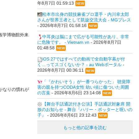
年8月7日 01:59:13
NEW
松本市出身の競技麻雀プロ選手・内川幸太郎
さんが世界王者として凱旋交流大会 - MGプレス
-
2026年8月7日 01:58:16
NEW
民族学博物館外来
中耳炎は脳にまで広がる可能性があり、非常
に危険です。 - Vietnam.vn
-
2026年8月7日
01:48:58
NEW
iOS 27ではすべての動画で全自動字幕が付
く…ってスゴくないか？ - au Webポータル
-
2026年8月7日 00:36:11
NEW
「『かわいそう』が一番つらかった」 聴覚障
害の親を持つCODA女性 幼い頃に傷ついた周囲
かなりの慣れが
の言葉
-
2026年8月6日 23:14:08
NEW
【舞台手話通訳付き公演】手話通訳対象席 開
放のお知らせ - 舞台『ハリー・ポッターと呪いの
子』
-
2026年8月6日 23:12:43
NEW
もっと他の記事を読む