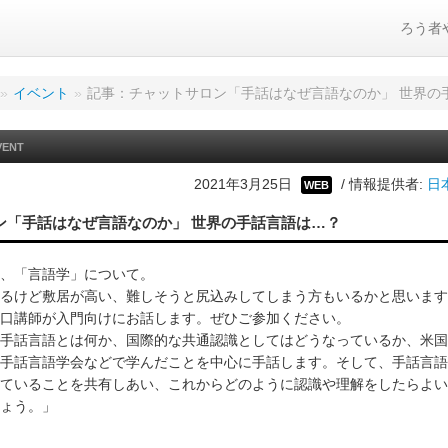
ろう者
»
イベント
»
記事：チャットサロン「手話はなぜ言語なのか」 世界の
VENT
2021年3月25日
/ 情報提供者:
日
WEB
ン「手話はなぜ言語なのか」 世界の手話言語は…？
、「言語学」について。
るけど敷居が高い、難しそうと尻込みしてしまう方もいるかと思います
口講師が入門向けにお話します。ぜひご参加ください。
手話言語とは何か、国際的な共通認識としてはどうなっているか、米国
手話言語学会などで学んだことを中心に手話します。そして、手話言語
ていることを共有しあい、これからどのように認識や理解をしたらよい
ょう。」