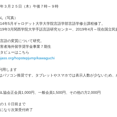
年３月２５日（木）午後７時～９時
さん（写真）
－2014年5月ギャロデット大学大学院言語学部言語学修士課程修了。
～2019年3月関西学院大学手話言語研究センター、2019年4月～現在国立
言語の変質について研究。
害者海外留学奨学金事業７期生
タビューはこちら
ojass.org/hopstepjump/kawaguchi
を利用します
末はパソコン推奨です。タブレットやスマホでは表示人数が少ないため、
L協会正会員1,000円、一般会員1,500円、その他の方2,000円
日の１０日前まで
になり次第受付終了