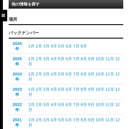
他の情報を探す
場所
バックナンバー
2026
1月
2月
3月
4月
5月
6月
7月
8月
年
2025
1月
2月
3月
4月
5月
6月
7月
8月
9月
10月
11月
12
年
月
2024
1月
2月
3月
4月
5月
6月
7月
8月
9月
10月
11月
12
年
月
2023
1月
2月
3月
4月
5月
6月
7月
8月
9月
10月
11月
12
年
月
2022
1月
2月
3月
4月
5月
6月
7月
8月
9月
10月
11月
12
年
月
2021
1月
2月
3月
4月
5月
6月
7月
8月
9月
10月
11月
12
年
月