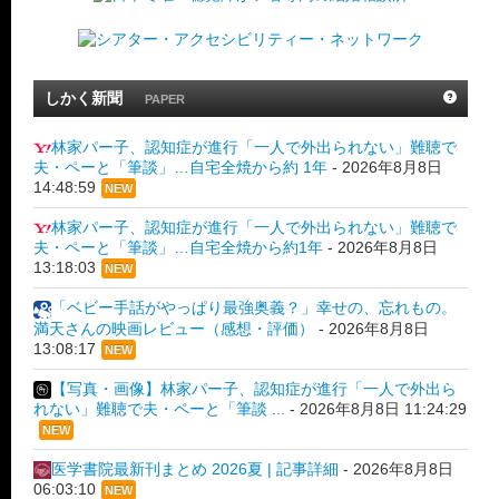
しかく新聞
PAPER
林家パー子、認知症が進行「一人で外出られない」難聴で
夫・ペーと「筆談」…自宅全焼から約 1年
-
2026年8月8日
14:48:59
NEW
林家パー子、認知症が進行「一人で外出られない」難聴で
夫・ペーと「筆談」…自宅全焼から約1年
-
2026年8月8日
13:18:03
NEW
「ベビー手話がやっぱり最強奥義？」幸せの、忘れもの。
満天さんの映画レビュー（感想・評価）
-
2026年8月8日
13:08:17
NEW
【写真・画像】林家パー子、認知症が進行「一人で外出ら
れない」難聴で夫・ペーと「筆談 ...
-
2026年8月8日 11:24:29
NEW
医学書院最新刊まとめ 2026夏 | 記事詳細
-
2026年8月8日
06:03:10
NEW