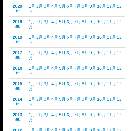
2020
1月
2月
3月
4月
5月
6月
7月
8月
9月
10月
11月
12
年
月
2019
1月
2月
3月
4月
5月
6月
7月
8月
9月
10月
11月
12
年
月
2018
1月
2月
3月
4月
5月
6月
7月
8月
9月
10月
11月
12
年
月
2017
1月
2月
3月
4月
5月
6月
7月
8月
9月
10月
11月
12
年
月
2016
1月
2月
3月
4月
5月
6月
7月
8月
9月
10月
11月
12
年
月
2015
1月
2月
3月
4月
5月
6月
7月
8月
9月
10月
11月
12
年
月
2014
1月
2月
3月
4月
5月
6月
7月
8月
9月
10月
11月
12
年
月
2013
1月
2月
3月
4月
5月
6月
7月
8月
9月
10月
11月
12
年
月
2012
1月
2月
3月
4月
5月
6月
7月
8月
9月
10月
11月
12