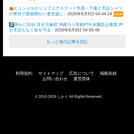
ヒュンメルがジェフユナイテッド市原・千葉と手話シャツ
の寄付で聴覚障がい者支援に
-
2026年8月8日 04:44:24
NEW
静かに10分 浮き方練習 沖縄ろう学校PTA 水難防止教室 声
も手話もなく命を守る
-
2026年8月8日 04:00:48
もっと他の記事を読む
利用規約
サイトマップ
広告について
掲載依頼
お問い合わせ
運営団体
© 2010-2026 しかく All Rights Reserved.