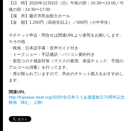
【日 時】2020年12月6日（日）午前の部：10:30〜13:00／午
後の部：14:30〜17:00
【場 所】藤沢市民会館大ホール
【金 額】1,200円（高校生以上）／500円（小中学生）
※チケット申込・問合せは関連URLより参照をお願いします。
※その他
・映画：日本語字幕・音声ガイド付き
・トークショー：手話通訳・パソコン要約付き
・新型コロナ感染対策（マスクの着用、体温チェック、手指の
アルコール消毒）を行ってます。
・席が限られていますので、早めのチケット購入をおすすめし
ます。
関連URL
http://fujisawa-deaf.org/2020/全日本ろうあ連盟創立70周年記念
映画「咲む」上映/