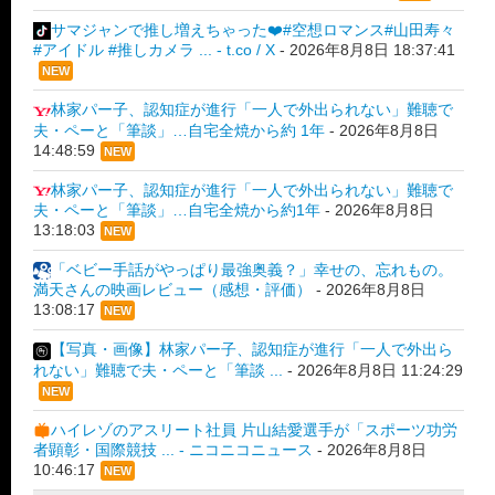
サマジャンで推し増えちゃった❤️#空想ロマンス#山田寿々
#アイドル #推しカメラ ... - t.co / X
-
2026年8月8日 18:37:41
NEW
林家パー子、認知症が進行「一人で外出られない」難聴で
夫・ペーと「筆談」…自宅全焼から約 1年
-
2026年8月8日
14:48:59
NEW
林家パー子、認知症が進行「一人で外出られない」難聴で
夫・ペーと「筆談」…自宅全焼から約1年
-
2026年8月8日
13:18:03
NEW
「ベビー手話がやっぱり最強奥義？」幸せの、忘れもの。
満天さんの映画レビュー（感想・評価）
-
2026年8月8日
13:08:17
NEW
【写真・画像】林家パー子、認知症が進行「一人で外出ら
れない」難聴で夫・ペーと「筆談 ...
-
2026年8月8日 11:24:29
NEW
ハイレゾのアスリート社員 片山結愛選手が「スポーツ功労
者顕彰・国際競技 ... - ニコニコニュース
-
2026年8月8日
10:46:17
NEW