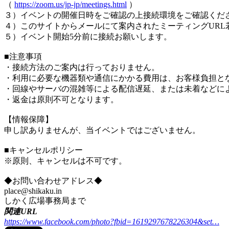
（
https://zoom.us/jp-jp/meetings.html
）
３）イベントの開催日時をご確認の上接続環境をご確認くだ
４）このサイトからメールにて案内されたミーティングURL
５）イベント開始5分前に接続お願いします。
■注意事項
・接続方法のご案内は行っておりません。
・利用に必要な機器類や通信にかかる費用は、お客様負担と
・回線やサーバの混雑等による配信遅延、または未着などに
・返金は原則不可となります。
【情報保障】
申し訳ありませんが、当イベントではございません。
■キャンセルポリシー
※原則、キャンセルは不可です。
◆お問い合わせアドレス◆
place@shikaku.in
しかく広場事務局まで
関連URL
https://www.facebook.com/photo?fbid=1619297678226304&set…