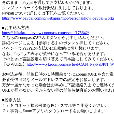
そのまま、Paypalを通してお支払いいただけます。
クレジットカードや銀行振込に対応しております。
Paypalについて詳しくは下記をご覧ください。
https://www.paypal.com/jp/webapps/mpp/personal/how-paypal-work
■お申込み方法
https://shikaku-interview.connpass.com/event/175642/
こちらのconnpassの申込ボタンからお申し込みください。
詳細ページにある【参加する】のボタンを押してください。
イベントでPayPalの支払いに自動的に切り替わります。
なお、PayPayの表示が英語になっている場合があります。
そのときは言語設定を切り替えて日本語にしてみてください
【参考URL】
http://www.ykroom.com/swfu/d/CAN_PayPalJPN_W
お申込み後、開催日時の１時間前までにZoomのURLを含む
必ず受信可能なメールアドレスでの設定をお願いします。
万が一届かなかった場合はお早めに下記連絡先までご連絡く
URLが届かない、分からない等の開催時刻直前のお問い合わ
■設定方法
１）各自ネット接続可能なPC・スマホ等ご用意ください。
２）事前にZoomアプリのダウンロードをお願いします。