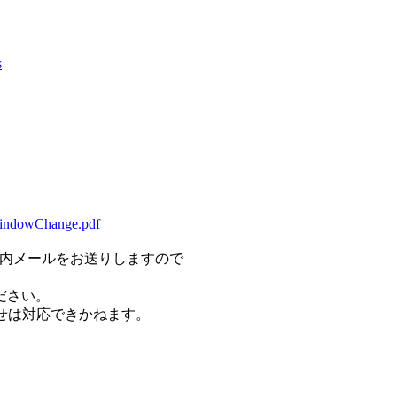
s
。
indowChange.pdf
案内メールをお送りしますので
ださい。
せは対応できかねます。