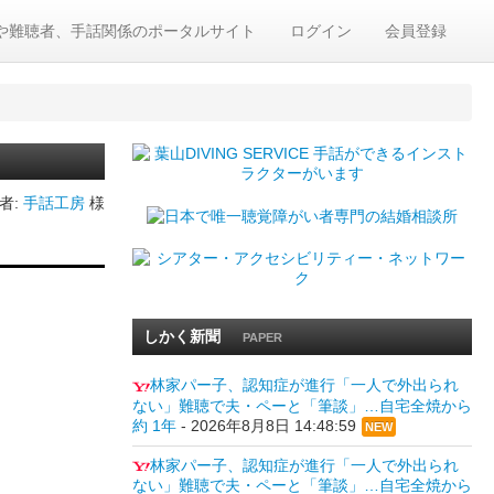
や難聴者、手話関係のポータルサイト
ログイン
会員登録
者:
手話工房
様
しかく新聞
PAPER
林家パー子、認知症が進行「一人で外出られ
ない」難聴で夫・ペーと「筆談」…自宅全焼から
約 1年
-
2026年8月8日 14:48:59
NEW
林家パー子、認知症が進行「一人で外出られ
ない」難聴で夫・ペーと「筆談」…自宅全焼から