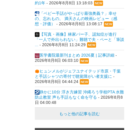
約1年
-
2026年8月8日 13:18:03
NEW
「ベビー手話がやっぱり最強奥義？」幸せ
の、忘れもの。 満天さんの映画レビュー（感
想・評価）
-
2026年8月8日 13:08:17
NEW
【写真・画像】林家パー子、認知症が進行
「一人で外出られない」難聴で夫・ペーと「筆談
...
-
2026年8月8日 11:24:29
NEW
医学書院最新刊まとめ 2026夏 | 記事詳細
-
2026年8月8日 06:03:10
NEW
ヒュンメルがジェフユナイテッド市原・千葉
と手話シャツの寄付で聴覚障がい者支援に
-
2026年8月8日 04:44:24
NEW
静かに10分 浮き方練習 沖縄ろう学校PTA 水難
防止教室 声も手話もなく命を守る
-
2026年8月8
日 04:00:48
もっと他の記事を読む