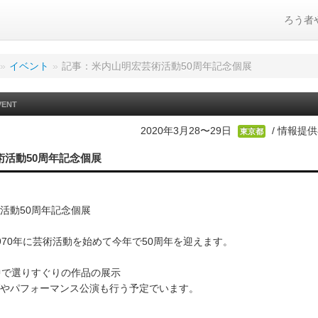
ろう者
»
イベント
»
記事：米内山明宏芸術活動50周年記念個展
VENT
2020年3月28〜29日
/ 情報提供
東京都
術活動50周年記念個展
活動50周年記念個展
970年に芸術活動を始めて今年で50周年を迎えます。
中で選りすぐりの作品の展示
やパフォーマンス公演も行う予定でいます。