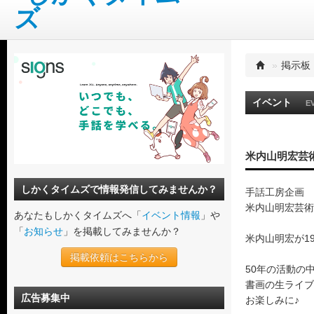
»
掲示板
イベント
E
米内山明宏芸
しかくタイムズで情報発信してみませんか？
手話工房企画
米内山明宏芸術
あなたもしかくタイムズへ「
イベント情報
」や
「
お知らせ
」を掲載してみませんか？
米内山明宏が1
掲載依頼はこちらから
50年の活動の
書画の生ライブ
広告募集中
お楽しみに♪