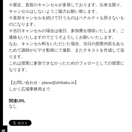
※最近、直前のキャンセルが多発しております。出来る限り、
キャンセルはしないようご協力お願い致します。
※直前キャンセルを続けて行うものはペナルティも辞さないも
のになります。
※当日キャンセルの場合は後日、参加費を徴収いたします。ご
連絡もいたしますのでどうぞよろしくお願いいたします。
なお、キャンセル料をいただいた場合、当日の授業内容をあら
ためて講師がビデオ動画にて撮影、またテキストを作成して送
ります。
これは授業に参加できなかったためのフォローとしての措置に
なります。
【お問い合わせ：place@shikaku.in】
しかく広場事務局まで
関連URL
なし