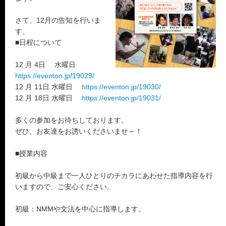
さて、12月の告知を行いま
す。
■日程について
12 月 4日 水曜日
https://eventon.jp/19029/
12 月 11日 水曜日
https://eventon.jp/19030/
12 月 18日 水曜日
https://eventon.jp/19031/
多くの参加をお待ちしております。
ぜひ、お友達をお誘いくださいませ～！
■授業内容
初級から中級まで一人ひとりのチカラにあわせた指導内容を行
いますので、ご安心ください。
初級：NMMや文法を中心に指導します。