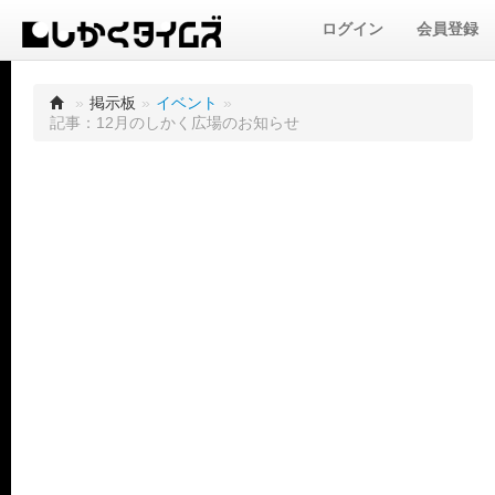
ログイン
会員登録
»
掲示板
»
イベント
»
記事：12月のしかく広場のお知らせ