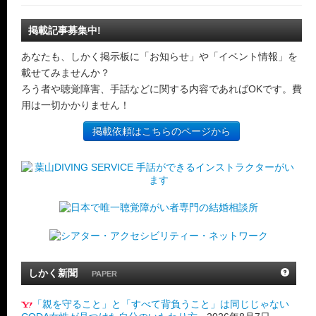
掲載記事募集中!
あなたも、しかく掲示板に「お知らせ」や「イベント情報」を
載せてみませんか？
ろう者や聴覚障害、手話などに関する内容であればOKです。費
用は一切かかりません！
掲載依頼はこちらのページから
しかく新聞
PAPER
「親を守ること」と「すべて背負うこと」は同じじゃない