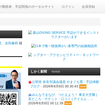
や難聴者、手話関係のポータルサイト
ログイン
会員登録
亘、吉田麻莉
様
しかく新聞
PAPER
公明党 奈良市議会議員 やまぐち寛 - 手話体験
: ブログ
-
2026年8月8日 00:30:43
NEW
みんなでまなび、つたえよう！ 東京大空襲 |
見どころ・チケット・口コミ | アイエム ...
-
2026年8月8日 00:11:39
NEW