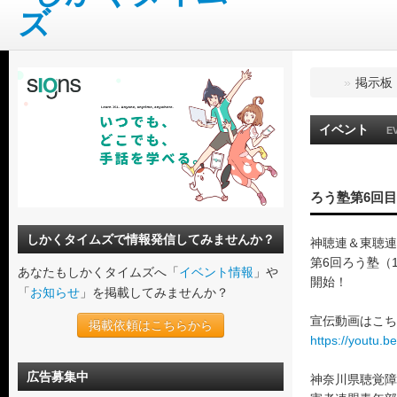
»
掲示板
イベント
E
ろう塾第6回目
しかくタイムズで情報発信してみませんか？
神聴連＆東聴連
第6回ろう塾（
あなたもしかくタイムズへ「
イベント情報
」や
開始！
「
お知らせ
」を掲載してみませんか？
宣伝動画はこち
掲載依頼はこちらから
https://youtu.
広告募集中
神奈川県聴覚障