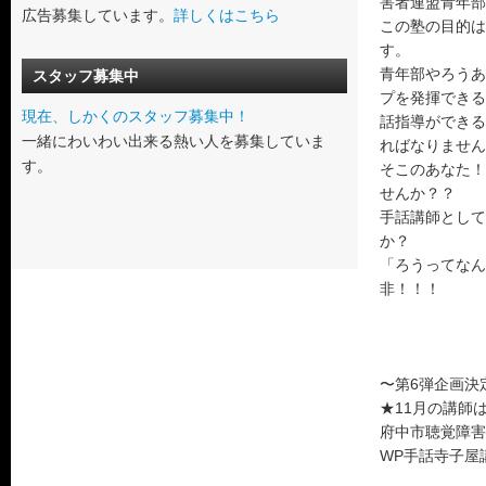
害者連盟青年部
広告募集しています。
詳しくはこちら
この塾の目的は
す。
青年部やろうあ
スタッフ募集中
プを発揮できる
現在、しかくのスタッフ募集中！
話指導ができる
一緒にわいわい出来る熱い人を募集していま
ればなりません
す。
そこのあなた！
せんか？？
手話講師として
か？
「ろうってなん
非！！！
〜第6弾企画決
★11月の講師
府中市聴覚障害
WP手話寺子屋