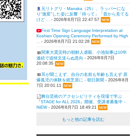
元リトグリ・Manaka（25）、ラッパーにな
り“激変”した姿に反響「待って」「昔から見てる
けど ...
-
2026年8月7日 22:47:57
NEW
First Time Sign Language Interpretation at
Koshien Opening Ceremony Performed by High
...
-
2026年8月7日 21:02:28
NEW
関東大震災時の朝鮮人虐殺、小池知事は10年
連続で追悼文送らぬ意向
-
2026年8月7日
20:08:35
NEW
耳が聞こえず、自分の名前も年齢も言えず 原
爆孤児の体験を紙芝居に - 朝日新聞
-
2026年8月
7日 20:01:11
NEW
舞台芸術のアクセシビリティを現場で学ぶ
『STAGE for ALL 2026』開催、受講者募集中 -
NiEW
-
2026年8月7日 18:49:21
NEW
もっと他の記事を読む