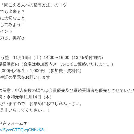
「聞こえる人への指導方法」のコツ
でも出来る？
に大切なこと
してみよう！
イント
力さ、奥深さ
塾 11月16日（土）14:00〜16:00（13:45受付開始）
県横浜市内（会場は参加案内メールにてご連絡いたします。）
,000円／学生：1,000円 （参加費・資料代）
生証の呈示をお願いします
の留意：申込多数の場合は会員優先及び継続受講者を優先とさせていた
切：令和元年11月14日（木）
ざいますので、お早めにお申し込み下さい。
是非いらしてください！！
申込フォーム▼
gle/i5yxzCTTQvqCNbkK8