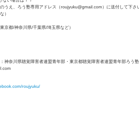
けない場合は？？
うえ、ろう塾専用アドレス（roujyuku@gmail.com）に送付して下さ
な）
東京都/神奈川県/千葉県/埼玉県など）
：神奈川県聴覚障害者連盟青年部・東京都聴覚障害者連盟青年部ろう塾
l.com
cebook.com/roujyuku/