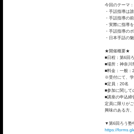
今回のテーマ：
・手話指導は誰
・手話指導の前
・実際に指導を
・手話指導のポ
・日本手話の魅
★開催概要★
■日程：第6回ろう
■場所：神奈川
■料金：一般：2
※受付にて、学
■定員：20名
■参加に関して
■講座の申込締
定員に限りがご
興味のある方、
▼第6回ろう塾
https://forms.