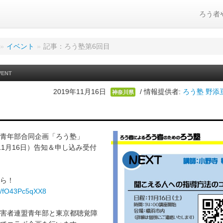
ろう者
»
イベント
»
記事：ろう塾第6回目
VENT
2019年11月16日
/ 情報提供者:
ろう塾 野添
神奈川県
青年部合同企画「ろう塾」
11月16日）告知＆申し込み受付
ら！
be/fO43Pc5qXX8
害者連盟青年部と東京都聴覚障