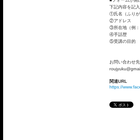
■フォームが開
下記内容を記入の
①氏名（ふりが
②アドレス
③所在地（例：
④手話歴
⑤受講の目的
お問い合わせ先
roujyuku@gmai
関連URL
https://www.fa