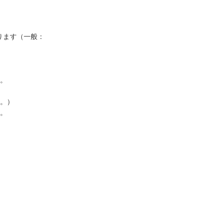
ります（一般：
。
。）
。