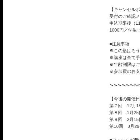
【キャンセルポ
受付のご確認メ
申込期限後（1
1000円／学生
■注意事項
※この塾はろう
※講座は全て手
※年齢制限はご
※参加費のお支
○-○-○-○-○-○-○-○
【今後の開催日
第７回 12月1
第８回 1月2
第９回 2月1
第10回 3月