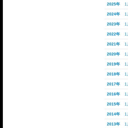
2025年
1
2024年
1
2023年
1
2022年
1
2021年
1
2020年
1
2019年
1
2018年
1
2017年
1
2016年
1
2015年
1
2014年
1
2013年
1