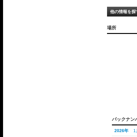
他の情報を探
場所
バックナン
2026年
1