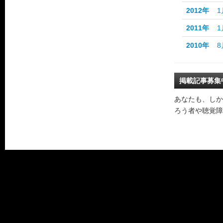
2012年
1
2011年
1
2010年
8
掲載記事募集
あなたも、しか
ろう者や聴覚障