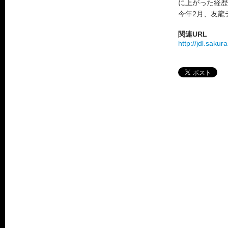
に上がった経歴
今年2月、友龍
関連URL
http://jdl.saku