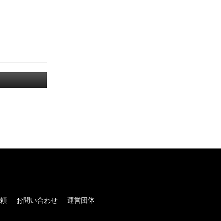
！
頼
お問い合わせ
運営団体