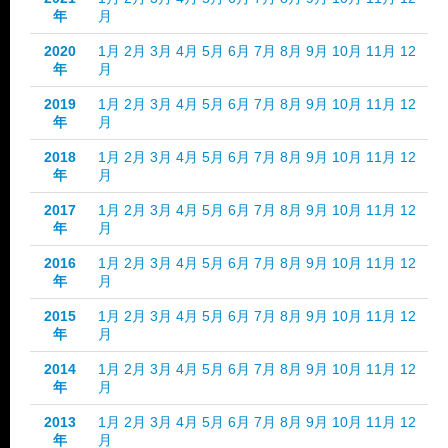
年
月
2020
1月
2月
3月
4月
5月
6月
7月
8月
9月
10月
11月
12
年
月
2019
1月
2月
3月
4月
5月
6月
7月
8月
9月
10月
11月
12
年
月
2018
1月
2月
3月
4月
5月
6月
7月
8月
9月
10月
11月
12
年
月
2017
1月
2月
3月
4月
5月
6月
7月
8月
9月
10月
11月
12
年
月
2016
1月
2月
3月
4月
5月
6月
7月
8月
9月
10月
11月
12
年
月
2015
1月
2月
3月
4月
5月
6月
7月
8月
9月
10月
11月
12
年
月
2014
1月
2月
3月
4月
5月
6月
7月
8月
9月
10月
11月
12
年
月
2013
1月
2月
3月
4月
5月
6月
7月
8月
9月
10月
11月
12
年
月