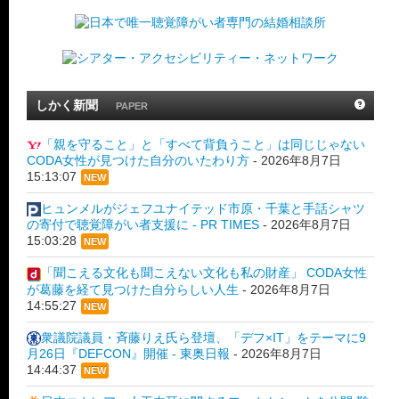
しかく新聞
PAPER
「親を守ること」と「すべて背負うこと」は同じじゃない
CODA女性が見つけた自分のいたわり方
-
2026年8月7日
15:13:07
NEW
ヒュンメルがジェフユナイテッド市原・千葉と手話シャツ
の寄付で聴覚障がい者支援に - PR TIMES
-
2026年8月7日
15:03:28
NEW
「聞こえる文化も聞こえない文化も私の財産」 CODA女性
が葛藤を経て見つけた自分らしい人生
-
2026年8月7日
14:55:27
NEW
衆議院議員・斉藤りえ氏ら登壇、「デフ×IT」をテーマに9
月26日『DEFCON』開催 - 東奥日報
-
2026年8月7日
14:44:37
NEW