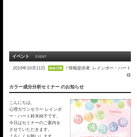
イベント
EVENT
2019年10月11日
/ 情報提供者: レインボー・ハート
神奈川県
様
カラー成分分析セミナー のお知らせ
こんにちは。
心理カウンセラー レインボ
ー・ハート鈴木純子です。
今日はセミナーのご案内を
させていただきます。
よろしくお願いします。