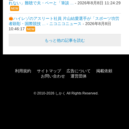
れない」難聴で夫・ペーと「筆談 ...
-
2026年8月8日 11:24:29
NEW
ハイレゾのアスリート社員 片山結愛選手が「スポーツ功労
者顕彰・国際競技 ... - ニコニコニュース
-
2026年8月8日
10:46:17
NEW
もっと他の記事を読む
利用規約
サイトマップ
広告について
掲載依頼
お問い合わせ
運営団体
© 2010-2026 しかく All Rights Reserved.