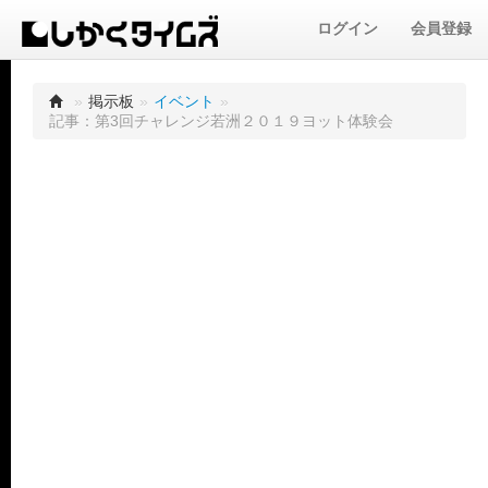
ログイン
会員登録
»
掲示板
»
イベント
»
記事：第3回チャレンジ若洲２０１９ヨット体験会