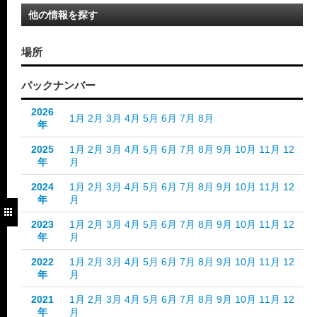
他の情報を探す
場所
バックナンバー
2026
1月
2月
3月
4月
5月
6月
7月
8月
年
2025
1月
2月
3月
4月
5月
6月
7月
8月
9月
10月
11月
12
年
月
2024
1月
2月
3月
4月
5月
6月
7月
8月
9月
10月
11月
12
年
月
2023
1月
2月
3月
4月
5月
6月
7月
8月
9月
10月
11月
12
年
月
2022
1月
2月
3月
4月
5月
6月
7月
8月
9月
10月
11月
12
年
月
2021
1月
2月
3月
4月
5月
6月
7月
8月
9月
10月
11月
12
年
月