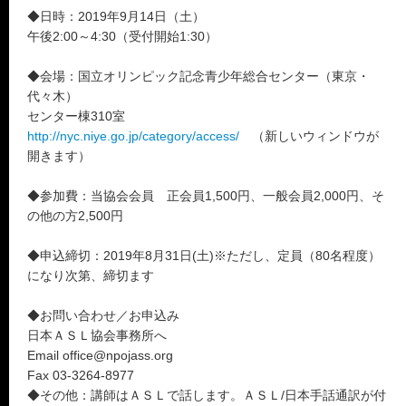
◆日時：2019年9月14日（土）
午後2:00～4:30（受付開始1:30）
◆会場：国立オリンピック記念青少年総合センター（東京・
代々木）
センター棟310室
http://nyc.niye.go.jp/category/access/
（新しいウィンドウが
開きます）
◆参加費：当協会会員 正会員1,500円、一般会員2,000円、そ
の他の方2,500円
◆申込締切：2019年8月31日(土)※ただし、定員（80名程度）
になり次第、締切ます
◆お問い合わせ／お申込み
日本ＡＳＬ協会事務所へ
Email office@npojass.org
Fax 03-3264-8977
◆その他：講師はＡＳＬで話します。ＡＳＬ/日本手話通訳が付