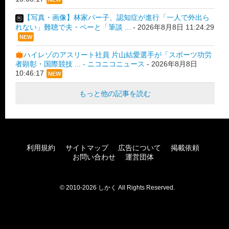
【写真・画像】林家パー子、認知症が進行「一人で外出ら
れない」難聴で夫・ペーと「筆談 ...
-
2026年8月8日 11:24:29
NEW
ハイレゾのアスリート社員 片山結愛選手が「スポーツ功労
者顕彰・国際競技 ... - ニコニコニュース
-
2026年8月8日
10:46:17
NEW
もっと他の記事を読む
利用規約
サイトマップ
広告について
掲載依頼
お問い合わせ
運営団体
© 2010-2026 しかく All Rights Reserved.