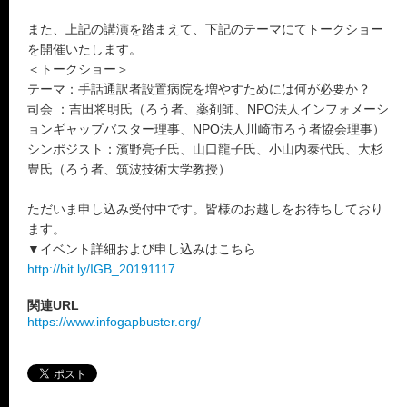
また、上記の講演を踏まえて、下記のテーマにてトークショー
を開催いたします。
＜トークショー＞
テーマ：手話通訳者設置病院を増やすためには何が必要か？
司会 ：吉田将明氏（ろう者、薬剤師、NPO法人インフォメーシ
ョンギャップバスター理事、NPO法人川崎市ろう者協会理事）
シンポジスト：濱野亮子氏、山口龍子氏、小山内泰代氏、大杉
豊氏（ろう者、筑波技術大学教授）
ただいま申し込み受付中です。皆様のお越しをお待ちしており
ます。
▼イベント詳細および申し込みはこちら
http://bit.ly/IGB_20191117
関連URL
https://www.infogapbuster.org/