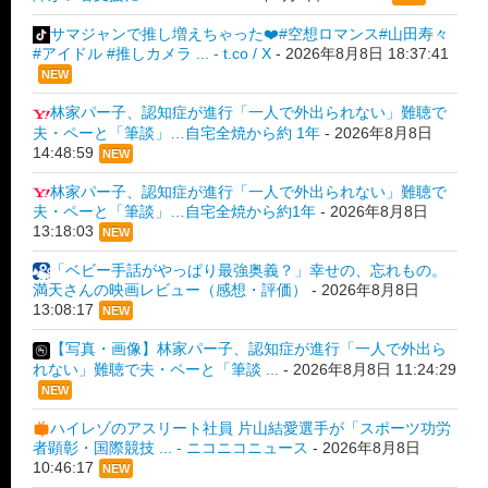
サマジャンで推し増えちゃった❤️#空想ロマンス#山田寿々
#アイドル #推しカメラ ... - t.co / X
-
2026年8月8日 18:37:41
NEW
林家パー子、認知症が進行「一人で外出られない」難聴で
夫・ペーと「筆談」…自宅全焼から約 1年
-
2026年8月8日
14:48:59
NEW
林家パー子、認知症が進行「一人で外出られない」難聴で
夫・ペーと「筆談」…自宅全焼から約1年
-
2026年8月8日
13:18:03
NEW
「ベビー手話がやっぱり最強奥義？」幸せの、忘れもの。
満天さんの映画レビュー（感想・評価）
-
2026年8月8日
13:08:17
NEW
【写真・画像】林家パー子、認知症が進行「一人で外出ら
れない」難聴で夫・ペーと「筆談 ...
-
2026年8月8日 11:24:29
NEW
ハイレゾのアスリート社員 片山結愛選手が「スポーツ功労
者顕彰・国際競技 ... - ニコニコニュース
-
2026年8月8日
10:46:17
NEW