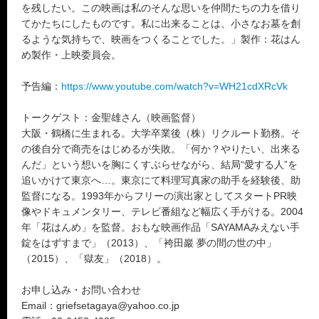
を残したい。この映画は私のそんな思いを仲間たちの力を借り
てかたちにしたものです。私に出来ることは、小さなお墓を創
るような気持ちで、映画をつくることでした。」製作：花はん
め製作・上映委員会。
予告編：
https://www.youtube.com/watch?v=WH21cdXRcVk
トークゲスト：金聖雄さん（映画監督）
大阪・鶴橋に生まれる。大学卒業後（株）リクルート勤務。そ
の後自分で商売をはじめるが失敗。「何か？やりたい、出来る
んだ」という想いを胸にくすぶらせながら、結局“愛する人”を
追いかけて東京へ…。東京にて料理写真家の助手を経験後、助
監督になる。1993年からフリーの演出家としてスタートPR映
像やドキュメンタリー、テレビ番組など幅広く手がける。2004
年「花はんめ」を監督。おもな映画作品「SAYAMAみえない手
錠をはずすまで」（2013）、「袴田巖 夢の間の世の中」
（2015）、「獄友」（2018）。
お申し込み・お問い合わせ
Email：griefsetagaya@yahoo.co.jp