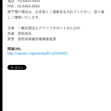
電話：03-6453-4925
FAX：03-6453-4926
留守電の場合は、お名前とご連絡先を入れてください。折り返
しご連絡いたします。
主催 一般社団法人グリーフサポートせたがや
共催 世田谷区
所管 世田谷保健所健康推進課
関連URL
http://sapoko.org/activity/#2-20190402