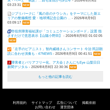
夫・ペーと「筆談」…自宅全焼から約1年
-
2026年8月9日
03:23:31
NEW
ジブリパークに『風の谷のナウシカ』をテーマにした新エ
リアの整備構想 愛・地球博記念公園の ...
-
2026年8月9日
03:09:17
NEW
市役所障害福祉課が「コミュニケーションボード」設置 指
さすだけで意思表示【山陽小野田】
-
2026年8月9日 01:02:05
NEW
「左手のピアニスト」智内威雄さんコンサート 今治 民話朗
読に合わせ演奏も - 47NEWS
-
2026年8月9日 00:41:51
NEW
障害者とバリアフリー化、ア大会 | さんにちEye 山梨日日
新聞デジタル
-
2026年8月8日 22:30:36
NEW
もっと他の記事を読む
利用規約
サイトマップ
広告について
掲載依頼
お問い合わせ
運営団体