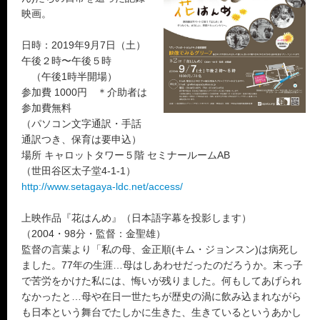
映画。
日時：2019年9月7日（土）
午後２時〜午後５時
（午後1時半開場）
参加費 1000円 ＊介助者は
参加費無料
（パソコン文字通訳・手話
通訳つき、保育は要申込）
場所 キャロットタワー５階 セミナールームAB
（世田谷区太子堂4-1-1）
http://www.setagaya-ldc.net/access/
上映作品『花はんめ』（日本語字幕を投影します）
（2004・98分・監督：金聖雄）
監督の言葉より「私の母、金正順(キム・ジョンスン)は病死し
ました。77年の生涯…母はしあわせだったのだろうか。末っ子
で苦労をかけた私には、悔いが残りました。何もしてあげられ
なかったと…母や在日一世たちが歴史の渦に飲み込まれながら
も日本という舞台でたしかに生きた、生きているというあかし