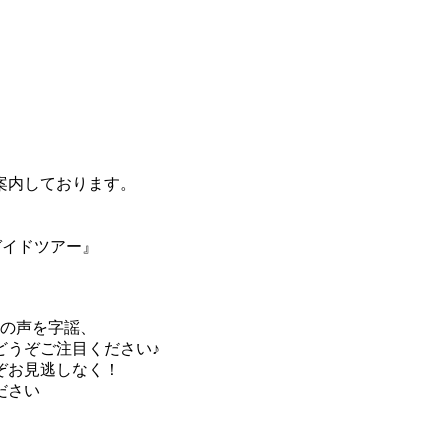
案内しております。
ガイドツアー』
）の声を字謡、
どうぞご注目ください♪
ぞお見逃しなく！
ださい