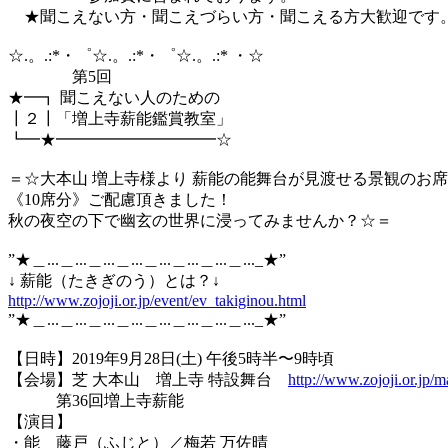
★聞こえない方・聞こえづらい方・聞こえる方大歓迎です
☆.。.:*・゜☆.。.:*・゜☆.。.:* ・☆
第5回
★━┓ 聞こえない人のための
┃２┃「増上寺薪能鑑賞教室」
┗━★━━━━━━━━━━☆
＝☆大本山 増上寺様より 薪能の能舞台が見渡せる景観のお
《10席分》ご配慮頂きました！
秋の夜空の下で幽玄の世界に浸ってみませんか？☆＝
”★＿...＿...＿...＿...＿...＿...＿...＿..._★”
↓ 薪能（たきぎのう）とは？↓
http://www.zojoji.or.jp/event/ev_takiginou.html
”★＿...＿...＿...＿...＿...＿...＿...＿..._★”
【日時】2019年9月28日(土) 午後5時半〜9時頃
【会場】芝 大本山 増上寺 特設舞台
http://www.zojoji.or.jp/m
第36回増上寺薪能
【演目】
・能 藤戸（ふじと）／梅若 万佐晴