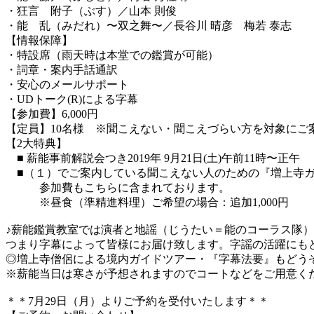
・狂言 附子（ぶす）／山本 則俊
・能 乱（みだれ）〜双之舞〜／長谷川 晴彦 梅若 泰志
【情報保障】
・特設席（雨天時は本堂での鑑賞が可能）
・詞章・案内手話通訳
・安心のメールサポート
・UDトーク(R)による字幕
【参加費】6,000円
【定員】10名様 ※聞こえない・聞こえづらい方を対象にご
【2大特典】
■ 薪能事前解説会つき2019年 9月21日(土)午前11時〜正午
■（１）でご案内している聞こえない人のための『増上寺
参加費もこちらに含まれております。
※昼食（準精進料理）ご希望の場合：追加1,000円
♪薪能鑑賞教室では演者と地謡（じうたい＝能のコーラス隊
つまり字幕によって皆様にお届け致します。字謡の活躍にも
◎増上寺僧侶による境内ガイドツアー・『字幕法要』もどう
※薪能当日は寒さが予想されますのでコートなどをご用意く
＊＊7月29日（月）よりご予約を受付いたします＊＊