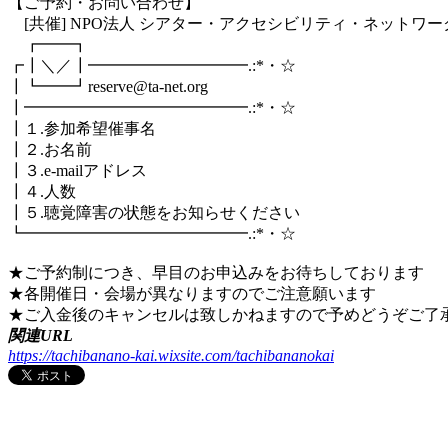
【ご予約・お問い合わせ】
[共催] NPO法人 シアター・アクセシビリティ・ネットワー
┏━━┓
┏┃＼／┃━━━━━━━━━━.:*・☆
┃┗━━┛reserve@ta-net.org
┃━━━━━━━━━━━━━━.:*・☆
┃１.参加希望催事名
┃２.お名前
┃３.e-mailアドレス
┃４.人数
┃５.聴覚障害の状態をお知らせください
┗━━━━━━━━━━━━━━.:*・☆
★ご予約制につき、早目のお申込みをお待ちしております
★各開催日・会場が異なりますのでご注意願います
★ご入金後のキャンセルは致しかねますので予めどうぞご了
関連URL
https://tachibanano-kai.wixsite.com/tachibananokai