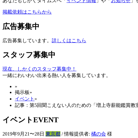
あなたもしかくタイムズへ「
イベント情報
」や「
お知らせ
」
掲載依頼はこちらから
広告募集中
広告募集しています。
詳しくはこちら
スタッフ募集中
現在、しかくのスタッフ募集中！
一緒にわいわい出来る熱い人を募集しています。
»
掲示板
»
イベント
»
記事：第5回聞こえない人のための「増上寺薪能鑑賞教
イベント
EVENT
2019年9月21〜28日
東京都
/ 情報提供者:
橘の会
様