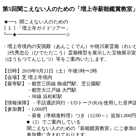
第5回聞こえない人のための「増上寺薪能鑑賞教室
★━┓ 聞こえない人のための
┃１┃「増上寺ガイドツアー」
┗━★━━━━━━━━━━☆
・増上寺境内の安国殿（あんこくでん）や徳川家霊廟（れい
2代秀忠公（ひでただこう）霊廟模型を展示した宝物展示室
（ほうもつてんじしつ）等をご案内いたします。
【日時】2019年9月21日（土）午後1時〜2時
【会場】芝 増上寺境内
【最寄駅】・都営三田線 御成門駅、芝公園駅
・都営大江戸線 大門駅
・JR線 浜松町駅
【情報保障】・手話通訳同行・UDトーク(R)を使用した音声
【参加費】・1,000円
・昼食（準精進料理）つき（12:00～）追加1,000円
■（2）でご案内している
聞こえない人のための『薪能鑑賞教室』にご参加の
参加費に含まれております。