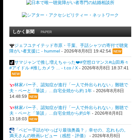
しかく新聞
PAPER
ジェフユナイテッド市原・千葉、手話シャツの寄付で聴覚
障がい者支援に - hummel
-
2026年8月8日 19:42:54
NEW
サマジャンで推し増えちゃった❤️#空想ロマンス#山田寿々
#アイドル #推しカメラ ... - t.co / X
-
2026年8月8日 18:37:41
NEW
林家パー子、認知症が進行「一人で外出られない」難聴で
夫・ペーと「筆談」…自宅全焼から約 1年
-
2026年8月8日
14:48:59
NEW
林家パー子、認知症が進行「一人で外出られない」難聴で
夫・ペーと「筆談」…自宅全焼から約1年
-
2026年8月8日
13:18:03
NEW
「ベビー手話がやっぱり最強奥義？」幸せの、忘れもの。
満天さんの映画レビュー（感想・評価）
-
2026年8月8日