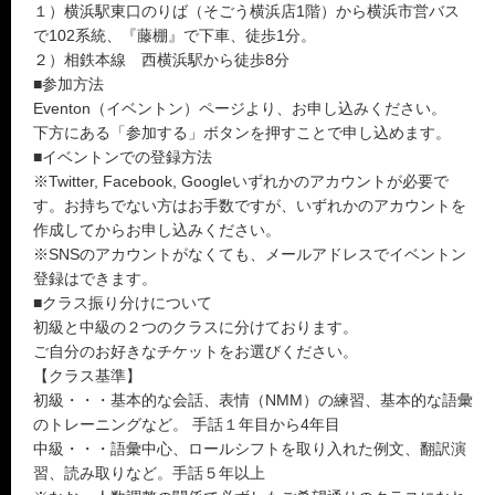
１）横浜駅東口のりば（そごう横浜店1階）から横浜市営バス
で102系統、『藤棚』で下車、徒歩1分。
２）相鉄本線 西横浜駅から徒歩8分
■参加方法
Eventon（イベントン）ページより、お申し込みください。
下方にある「参加する」ボタンを押すことで申し込めます。
■イベントンでの登録方法
※Twitter, Facebook, Googleいずれかのアカウントが必要で
す。お持ちでない方はお手数ですが、いずれかのアカウントを
作成してからお申し込みください。
※SNSのアカウントがなくても、メールアドレスでイベントン
登録はできます。
■クラス振り分けについて
初級と中級の２つのクラスに分けております。
ご自分のお好きなチケットをお選びください。
【クラス基準】
初級・・・基本的な会話、表情（NMM）の練習、基本的な語彙
のトレーニングなど。 手話１年目から4年目
中級・・・語彙中心、ロールシフトを取り入れた例文、翻訳演
習、読み取りなど。手話５年以上