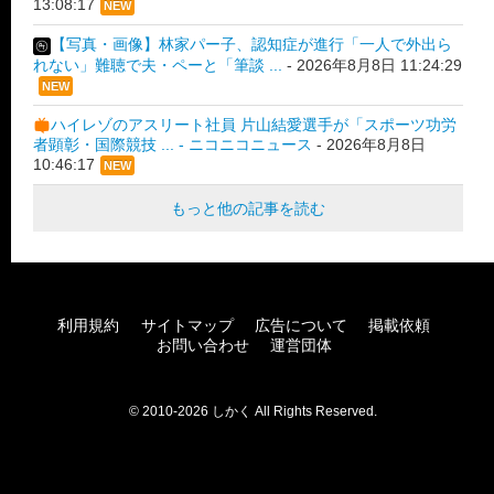
13:08:17
NEW
【写真・画像】林家パー子、認知症が進行「一人で外出ら
れない」難聴で夫・ペーと「筆談 ...
-
2026年8月8日 11:24:29
NEW
ハイレゾのアスリート社員 片山結愛選手が「スポーツ功労
者顕彰・国際競技 ... - ニコニコニュース
-
2026年8月8日
10:46:17
NEW
もっと他の記事を読む
利用規約
サイトマップ
広告について
掲載依頼
お問い合わせ
運営団体
© 2010-2026 しかく All Rights Reserved.