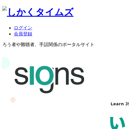
ログイン
会員登録
ろう者や難聴者、手話関係のポータルサイト