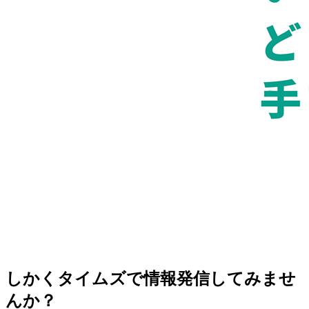
しかくタイムズで情報発信してみませ
んか？