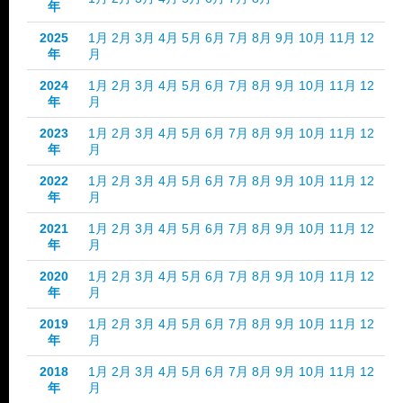
年
2025
1月
2月
3月
4月
5月
6月
7月
8月
9月
10月
11月
12
年
月
2024
1月
2月
3月
4月
5月
6月
7月
8月
9月
10月
11月
12
年
月
2023
1月
2月
3月
4月
5月
6月
7月
8月
9月
10月
11月
12
年
月
2022
1月
2月
3月
4月
5月
6月
7月
8月
9月
10月
11月
12
年
月
2021
1月
2月
3月
4月
5月
6月
7月
8月
9月
10月
11月
12
年
月
2020
1月
2月
3月
4月
5月
6月
7月
8月
9月
10月
11月
12
年
月
2019
1月
2月
3月
4月
5月
6月
7月
8月
9月
10月
11月
12
年
月
2018
1月
2月
3月
4月
5月
6月
7月
8月
9月
10月
11月
12
年
月