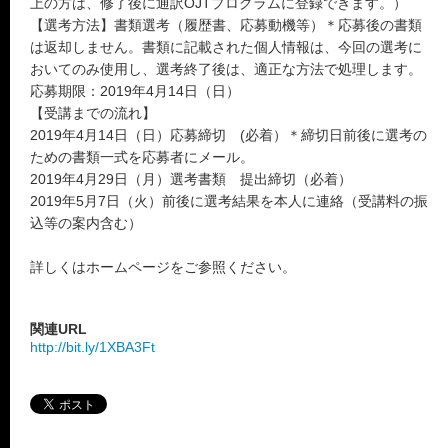
上の方は、修了後に通訳OJTプログラムに登録できます。）
【選考方法】書類選考（履歴書、応募動機等）＊応募後の書類
は返却しません。書類に記載された個人情報は、今回の選考に
おいてのみ使用し、選考終了後は、適正な方法で処理します。
応募期限：2019年4月14日（日）
【受講までの流れ】
2019年4月14日（日）応募締切 (必着）＊締切日前後に選考の
ための書類一式を応募者にメール。
2019年4月29日（月）選考書類 提出締切（必着）
2019年5月7日（火）前後に選考結果を本人に連絡（受講料の振
込等の案内含む）
詳しくはホームページをご参照ください。
関連URL
http://bit.ly/1XBA3Ft