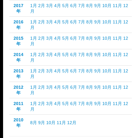
2017
1月
2月
3月
4月
5月
6月
7月
8月
9月
10月
11月
12
年
月
2016
1月
2月
3月
4月
5月
6月
7月
8月
9月
10月
11月
12
年
月
2015
1月
2月
3月
4月
5月
6月
7月
8月
9月
10月
11月
12
年
月
2014
1月
2月
3月
4月
5月
6月
7月
8月
9月
10月
11月
12
年
月
2013
1月
2月
3月
4月
5月
6月
7月
8月
9月
10月
11月
12
年
月
2012
1月
2月
3月
4月
5月
6月
7月
8月
9月
10月
11月
12
年
月
2011
1月
2月
3月
4月
5月
6月
7月
8月
9月
10月
11月
12
年
月
2010
8月
9月
10月
11月
12月
年