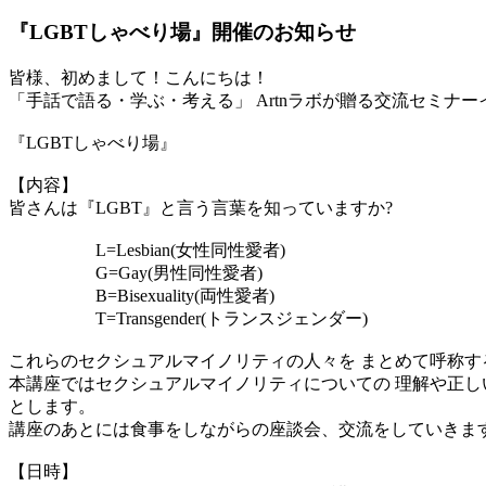
『LGBTしゃべり場』開催のお知らせ
皆様、初めまして！こんにちは！
「手話で語る・学ぶ・考える」 Artnラボが贈る交流セミナ
『LGBTしゃべり場』
【内容】
皆さんは『LGBT』と言う言葉を知っていますか?
L=Lesbian(女性同性愛者)
G=Gay(男性同性愛者)
B=Bisexuality(両性愛者)
T=Transgender(トランスジェンダー)
これらのセクシュアルマイノリティの人々を まとめて呼称す
本講座ではセクシュアルマイノリティについての 理解や正
とします。
講座のあとには食事をしながらの座談会、交流をしていきま
【日時】