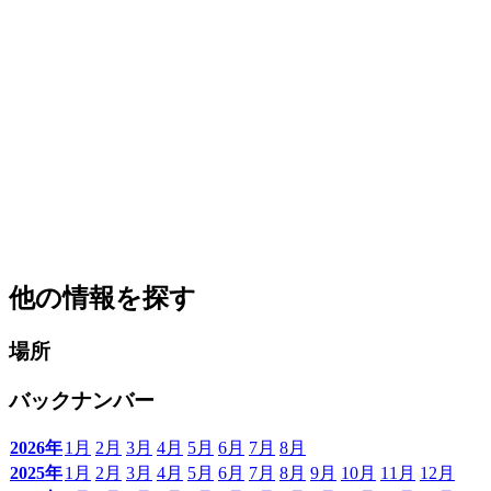
他の情報を探す
場所
バックナンバー
2026年
1月
2月
3月
4月
5月
6月
7月
8月
2025年
1月
2月
3月
4月
5月
6月
7月
8月
9月
10月
11月
12月