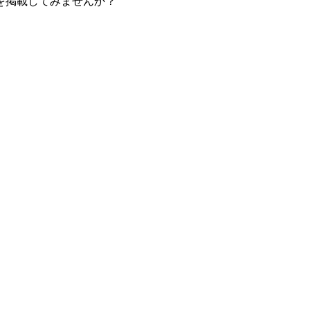
を掲載してみませんか？