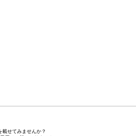
を載せてみませんか？