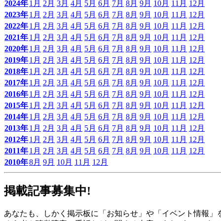
2024年
1月
2月
3月
4月
5月
6月
7月
8月
9月
10月
11月
12月
2023年
1月
2月
3月
4月
5月
6月
7月
8月
9月
10月
11月
12月
2022年
1月
2月
3月
4月
5月
6月
7月
8月
9月
10月
11月
12月
2021年
1月
2月
3月
4月
5月
6月
7月
8月
9月
10月
11月
12月
2020年
1月
2月
3月
4月
5月
6月
7月
8月
9月
10月
11月
12月
2019年
1月
2月
3月
4月
5月
6月
7月
8月
9月
10月
11月
12月
2018年
1月
2月
3月
4月
5月
6月
7月
8月
9月
10月
11月
12月
2017年
1月
2月
3月
4月
5月
6月
7月
8月
9月
10月
11月
12月
2016年
1月
2月
3月
4月
5月
6月
7月
8月
9月
10月
11月
12月
2015年
1月
2月
3月
4月
5月
6月
7月
8月
9月
10月
11月
12月
2014年
1月
2月
3月
4月
5月
6月
7月
8月
9月
10月
11月
12月
2013年
1月
2月
3月
4月
5月
6月
7月
8月
9月
10月
11月
12月
2012年
1月
2月
3月
4月
5月
6月
7月
8月
9月
10月
11月
12月
2011年
1月
2月
3月
4月
5月
6月
7月
8月
9月
10月
11月
12月
2010年
8月
9月
10月
11月
12月
掲載記事募集中!
あなたも、しかく掲示板に「お知らせ」や「イベント情報」