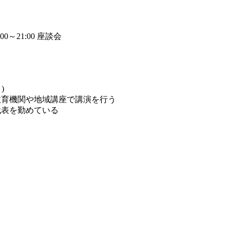
0～21:00 座談会
)
教育機関や地域講座で講演を行う
代表を勤めている