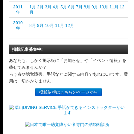
2011
1月
2月
3月
4月
5月
6月
7月
8月
9月
10月
11月
12
年
月
2010
8月
9月
10月
11月
12月
年
掲載記事募集中!
あなたも、しかく掲示板に「お知らせ」や「イベント情報」を
載せてみませんか？
ろう者や聴覚障害、手話などに関する内容であればOKです。費
用は一切かかりません！
掲載依頼はこちらのページから