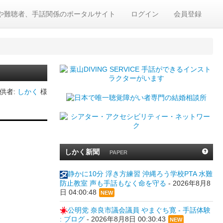
や難聴者、手話関係のポータルサイト
ログイン
会員登録
提供者:
しかく
様
しかく新聞
PAPER
静かに10分 浮き方練習 沖縄ろう学校PTA 水難
防止教室 声も手話もなく命を守る
-
2026年8月8
日 04:00:48
NEW
公明党 奈良市議会議員 やまぐち寛 - 手話体験
: ブログ
-
2026年8月8日 00:30:43
NEW