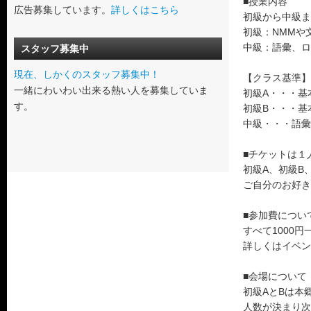
■授業内容
広告募集しています。
詳しくはこちら
初級から中級ま
初級：NMMや
中級：語彙、ロ
スタッフ募集中
現在、しかくのスタッフ募集中！
【クラス基準】
一緒にわいわい出来る熱い人を募集していま
初級A・・・基
す。
初級B・・・基
中級・・・語彙
■チケットは１
初級A、初級B
ご自分のお好き
■参加費につい
すべて1000円
詳しくはイベン
■会場について
初級AとBは本
人数が決まり次