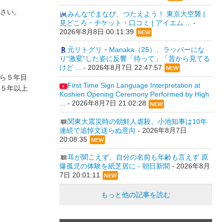
さい。
みんなでまなび、つたえよう！ 東京大空襲 |
見どころ・チケット・口コミ | アイエム ...
-
2026年8月8日 00:11:39
NEW
元リトグリ・Manaka（25）、ラッパーにな
り“激変”した姿に反響「待って」「昔から見てる
けど ...
-
2026年8月7日 22:47:57
NEW
から５年目
First Time Sign Language Interpretation at
５年以上
Koshien Opening Ceremony Performed by High
...
-
2026年8月7日 21:02:28
NEW
関東大震災時の朝鮮人虐殺、小池知事は10年
連続で追悼文送らぬ意向
-
2026年8月7日
20:08:35
NEW
耳が聞こえず、自分の名前も年齢も言えず 原
爆孤児の体験を紙芝居に - 朝日新聞
-
2026年8月
7日 20:01:11
NEW
もっと他の記事を読む