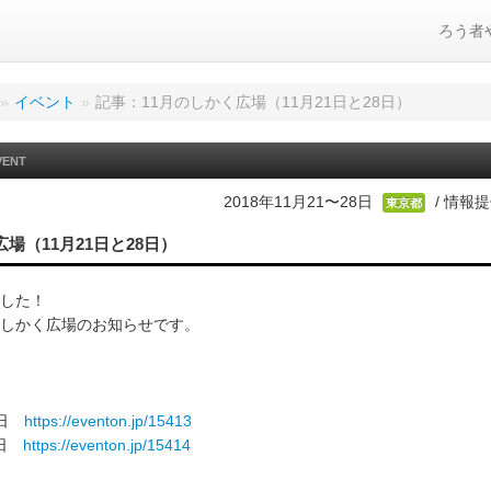
ろう者
»
イベント
»
記事：11月のしかく広場（11月21日と28日）
VENT
2018年11月21〜28日
/ 情報
東京都
広場（11月21日と28日）
した！
第４しかく広場のお知らせです。
曜日
https://eventon.jp/15413
曜日
https://eventon.jp/15414