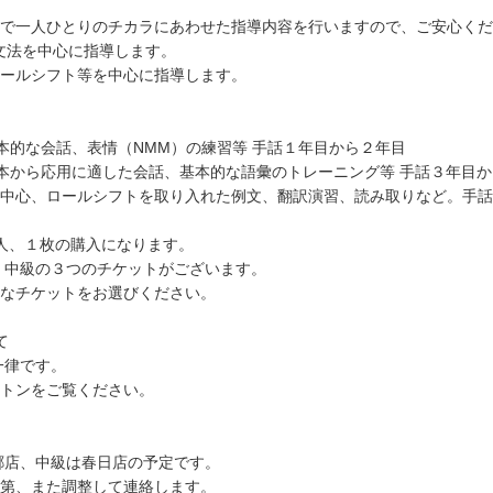
で一人ひとりのチカラにあわせた指導内容を行いますので、ご安心くだ
文法を中心に指導します。
ールシフト等を中心に指導します。
本的な会話、表情（NMM）の練習等 手話１年目から２年目
本から応用に適した会話、基本的な語彙のトレーニング等 手話３年目
中心、ロールシフトを取り入れた例文、翻訳演習、読み取りなど。手話
人、１枚の購入になります。
、中級の３つのチケットがございます。
なチケットをお選びください。
て
一律です。
トンをご覧ください。
郷店、中級は春日店の予定です。
第、また調整して連絡します。