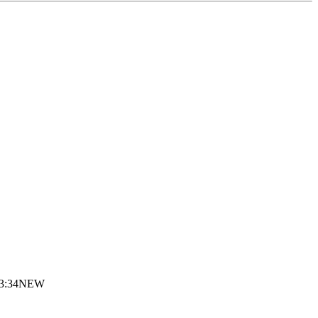
:34
NEW