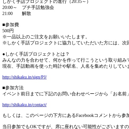
しかく手話プロジェクトの進行（20:35～）
20:00～ プチ手話勉強会
21:00 解散
■参加費
500円
※一品以上のご注文をお願いいたします。
※しかく手話プロジェクトに協力していただいた方には、次回
●しかく手話プロジェクトとは？
みんなの力を合わせて、何かを作って行こうという取り組み
現在、手話動画を使った時計や駅名、人名を集めたりしてい
http://shikaku.in/sign/PJ/
■参加方法
イベント前日までに下記のお問い合わせページから「お名前
http://shikaku.in/contact/
もしくは、このページの下方にあるFacebookコメントから
当日参加でもOKですが、席に座れない可能性がございます