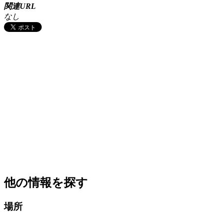
関連URL
なし
他の情報を探す
場所