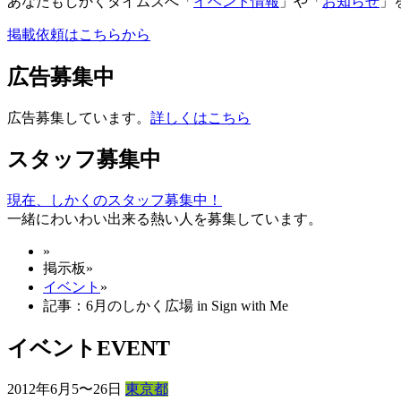
あなたもしかくタイムズへ「
イベント情報
」や「
お知らせ
」
掲載依頼はこちらから
広告募集中
広告募集しています。
詳しくはこちら
スタッフ募集中
現在、しかくのスタッフ募集中！
一緒にわいわい出来る熱い人を募集しています。
»
掲示板
»
イベント
»
記事：6月のしかく広場 in Sign with Me
イベント
EVENT
2012年6月5〜26日
東京都