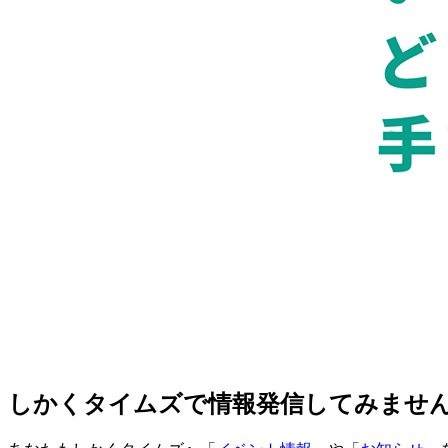
しかくタイムズで情報発信してみませ