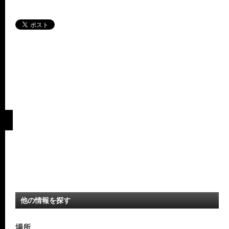
他の情報を探す
場所