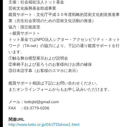
主催：社会福祉法人トット基金
芸術文化振興基金助成事業
鑑賞サポート：文化庁平成３０年度戦略的芸術文化創造推進事
業（共生社会実現のための芸術文化活動の推進）
協力：国立能楽堂
＜鑑賞サポート＞
トット基金ではNPO法人シアター・アクセシビリティ・ネット
ワーク（TA-net）の協力により、下記の通り鑑賞サポートを行
います。
①触る舞台模型展示および説明会
②車椅子および盲ろうのお客様向けお席の確保
③日本語字幕（お客様のスマホに表示）
鑑賞サポート相談は下記にお問い合わせください。
またオンラインフォームからもお申し込みいただけます。
メール：tottojtd@gmail.com
FAX ：03-3779-0206
関連URL
http://www.totto.or.jp/04/JTDshow1.html