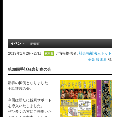
イベント
EVENT
2019年1月26〜27日
/ 情報提供者:
社会福祉法人トット
東京都
基金 鈴まみ
様
第38回手話狂言初春の会
新春の恒例となりました、
手話狂言の会。
今回は新たに観劇サポート
を導入いたしました。
ぜひ多くの方にご来場いた