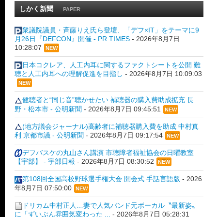
しかく新聞
PAPER
衆議院議員・斉藤りえ氏ら登壇、「デフ×IT」をテーマに9
月26日『DEFCON』開催 - PR TIMES
-
2026年8月7日
10:28:07
NEW
日本コクレア、人工内耳に関するファクトシートを公開 難
聴と人工内耳への理解促進を目指し
-
2026年8月7日 10:09:03
NEW
健聴者と“同じ音”聴かせたい 補聴器の購入費助成拡充 長
野・松本市 - 公明新聞
-
2026年8月7日 09:45:51
NEW
(地方議会ジャーナル)高齢者に補聴器購入費を助成 中村真
利 京都市議 - 公明新聞
-
2026年8月7日 09:17:54
NEW
デフバスケの丸山さん講演 市聴障者福祉協会の日曜教室
【宇部】 - 宇部日報
-
2026年8月7日 08:30:52
NEW
第108回全国高校野球選手権大会 開会式 手話言語版
-
2026
年8月7日 07:50:00
NEW
ドリカム中村正人…妻で人気バンド元ボーカル〝最新姿〟
に「ずいぶん雰囲気変わった ...
-
2026年8月7日 05:28:31