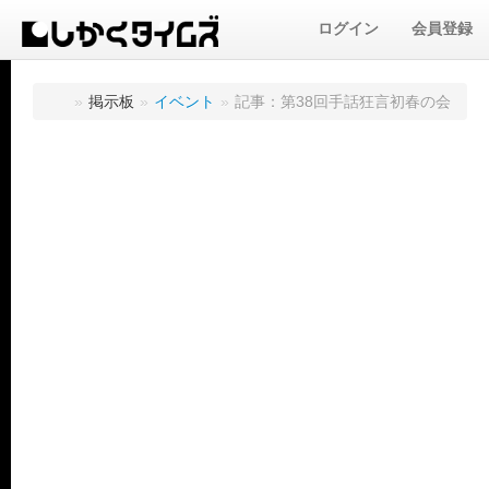
ログイン
会員登録
»
掲示板
»
イベント
»
記事：第38回手話狂言初春の会