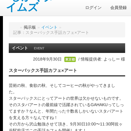
ログイン
会員登録
»
掲示板
»
イベント
»
記事：スターバックス手話カフェ×アート
イベント
EVENT
2018年9月30日
/ 情報提供者: よっしー 様
東京都
スターバックス手話カフェ×アート
芸術の秋、食欲の秋、そしてコーヒーの秋がやってきまし
た。
スターバックスにとってアートの世界は欠かせないものです。
そのスタバアートの最前線で活躍されているGAHAKUってしっ
てますか？なんと、年間たった十数名しかいないスタバアート
を支える方々なんですね！
その方から沢山勉強させて頂き、9月30日10:00〜11:30阿佐ヶ
谷駅前店でこの手話カフェを開催します！