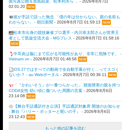
面写真公開＆黒島結菜、松本利夫ら ...
-
2026年8月7日
02:01:20
NEW
彼が手話で語った無念 「僕の年は分からない。親の名前も
わからない」 - 朝日新聞
-
2026年8月7日 01:59:13
NEW
松本市出身の競技麻雀プロ選手・内川幸太郎さんが世界王
者として凱旋交流大会 - MGプレス
-
2026年8月7日 01:58:16
NEW
中耳炎は脳にまで広がる可能性があり、非常に危険です。 -
Vietnam.vn
-
2026年8月7日 01:48:58
NEW
iOS 27ではすべての動画で全自動字幕が付く…ってスゴく
ないか？ - au Webポータル
-
2026年8月7日 00:36:11
NEW
「『かわいそう』が一番つらかった」 聴覚障害の親を持つ
CODA女性 幼い頃に傷ついた周囲の言葉
-
2026年8月6日
23:14:08
NEW
【舞台手話通訳付き公演】手話通訳対象席 開放のお知らせ
- 舞台『ハリー・ポッターと呪いの子』
-
2026年8月6日
23:12:43
NEW
もっと他の記事を読む