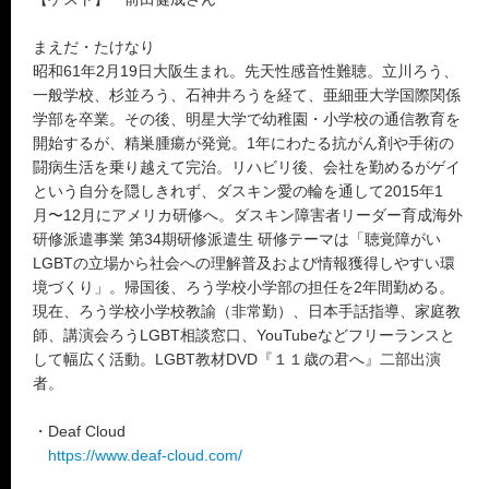
まえだ・たけなり
昭和61年2月19日大阪生まれ。先天性感音性難聴。立川ろう、
一般学校、杉並ろう、石神井ろうを経て、亜細亜大学国際関係
学部を卒業。その後、明星大学で幼稚園・小学校の通信教育を
開始するが、精巣腫瘍が発覚。1年にわたる抗がん剤や手術の
闘病生活を乗り越えて完治。リハビリ後、会社を勤めるがゲイ
という自分を隠しきれず、ダスキン愛の輪を通して2015年1
月〜12月にアメリカ研修へ。ダスキン障害者リーダー育成海外
研修派遣事業 第34期研修派遣生 研修テーマは「聴覚障がい
LGBTの立場から社会への理解普及および情報獲得しやすい環
境づくり」。帰国後、ろう学校小学部の担任を2年間勤める。
現在、ろう学校小学校教諭（非常勤）、日本手話指導、家庭教
師、講演会ろうLGBT相談窓口、YouTubeなどフリーランスと
して幅広く活動。LGBT教材DVD『１１歳の君へ』二部出演
者。
・Deaf Cloud
https://www.deaf-cloud.com/