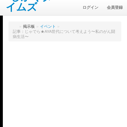
ログイン
会員登録
»
掲示板
»
イベント
»
記事：じゃでら★AYA世代について考えよう〜私のがん闘
病生活〜