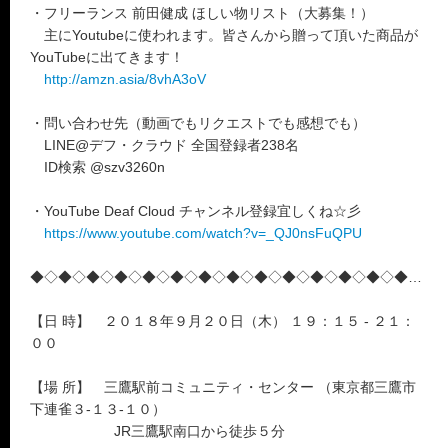
・フリーランス 前田健成 ほしい物リスト（大募集！）
主にYoutubeに使われます。皆さんから贈って頂いた商品が
YouTubeに出てきます！
http://amzn.asia/8vhA3oV
・問い合わせ先（動画でもリクエストでも感想でも）
LINE@デフ・クラウド 全国登録者238名
ID検索 @szv3260n
・YouTube Deaf Cloud チャンネル登録宜しくね☆彡
https://www.youtube.com/watch?v=_QJ0nsFuQPU
◆◇◆◇◆◇◆◇◆◇◆◇◆◇◆◇◆◇◆◇◆◇◆◇◆◇◆◇◆
【日 時】 ２０１８年９月２０日（木） １９：１５ ‐ ２１：
００
【場 所】 三鷹駅前コミュニティ・センター （東京都三鷹市
下連雀３-１３-１０）
JR三鷹駅南口から徒歩５分