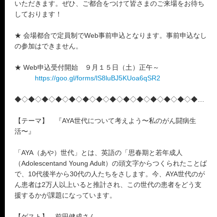
いただきます。ぜひ、ご都合をつけて皆さまのご来場をお待ち
しております！
★ 会場都合で定員制でWeb事前申込となります。事前申込なし
の参加はできません。
★ Web申込受付開始 ９月１５日（土）正午～
https://goo.gl/forms/lS8luBJ5KUoa6qSR2
◆◇◆◇◆◇◆◇◆◇◆◇◆◇◆◇◆◇◆◇◆◇◆◇◆◇◆◇◆
【テーマ】 『AYA世代について考えよう〜私のがん闘病生
活〜』
「AYA（あや）世代」とは、英語の「思春期と若年成人
（Adolescentand Young Adult）の頭文字からつくられたことば
で、10代後半から30代の人たちをさします。今、AYA世代のが
ん患者は2万人以上いると推計され、この世代の患者をどう支
援するかが課題になっています。
【ゲスト】 前田健成さん