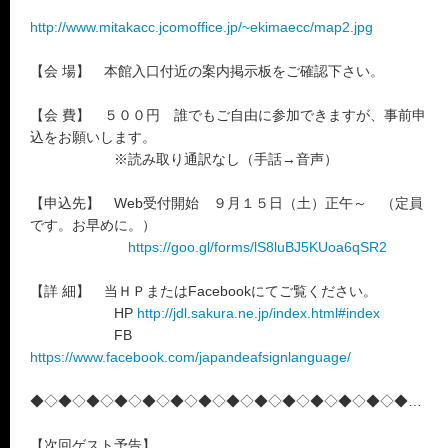
http://www.mitakacc.jcomoffice.jp/~ekimaecc/map2.jpg
【会 場】 本館入口付近の案内掲示板をご確認下さい。
【会 費】 ５００円 誰でもご自由に参加できますが、事前申
込をお願いします。
※読み取り通訳なし（手話→音声）
【申込先】 Web受付開始 ９月１５日（土）正午～ （定員
です。お早めに。）
https://goo.gl/forms/lS8luBJ5KUoa6qSR2
【詳 細】 当ＨＰまたはFacebookにてご覧ください。
HP
http://jdl.sakura.ne.jp/index.html#index
FB
https://www.facebook.com/japandeafsignlanguage/
◆◇◆◇◆◇◆◇◆◇◆◇◆◇◆◇◆◇◆◇◆◇◆◇◆◇◆◇◆
【次回ゲスト予告】