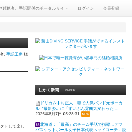
や難聴者、手話関係のポータルサイト
ログイン
会員登録
】
者:
手話工房
様
しかく新聞
PAPER
ドリカム中村正人…妻で人気バンド元ボーカ
ル〝最新姿〟に「ずいぶん雰囲気変わった ...
-
2026年8月7日 05:28:31
NEW
北海道：「最高」のチーム手話で指導…デフ
クトして楽し
バスケットボール女子日本代表ヘッドコーチ - 読