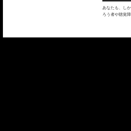
あなたも、しか
ろう者や聴覚障