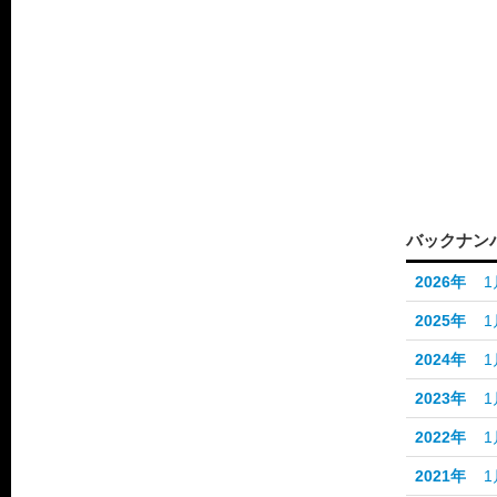
バックナン
2026年
1
2025年
1
2024年
1
2023年
1
2022年
1
2021年
1