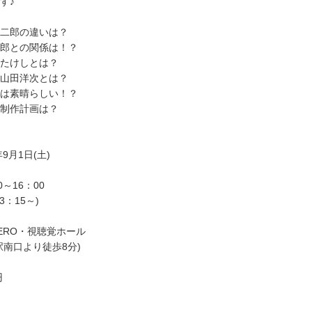
す♪
二郎の違いは？
郎との関係は！？
たけしとは？
山田洋次とは？
は素晴らしい！？
制作計画は？
9月1日(土)
～16：00
15～)
RO・視聴覚ホール
口より徒歩8分)
円