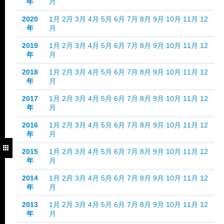
年
月
2020
1月
2月
3月
4月
5月
6月
7月
8月
9月
10月
11月
12
年
月
2019
1月
2月
3月
4月
5月
6月
7月
8月
9月
10月
11月
12
年
月
2018
1月
2月
3月
4月
5月
6月
7月
8月
9月
10月
11月
12
年
月
2017
1月
2月
3月
4月
5月
6月
7月
8月
9月
10月
11月
12
年
月
2016
1月
2月
3月
4月
5月
6月
7月
8月
9月
10月
11月
12
年
月
2015
1月
2月
3月
4月
5月
6月
7月
8月
9月
10月
11月
12
年
月
2014
1月
2月
3月
4月
5月
6月
7月
8月
9月
10月
11月
12
年
月
2013
1月
2月
3月
4月
5月
6月
7月
8月
9月
10月
11月
12
年
月