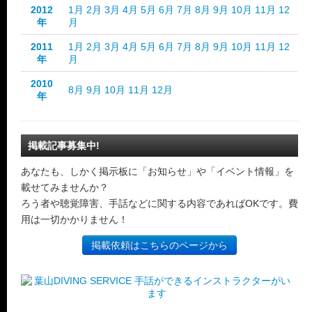
2012
1月
2月
3月
4月
5月
6月
7月
8月
9月
10月
11月
12
年
月
2011
1月
2月
3月
4月
5月
6月
7月
8月
9月
10月
11月
12
年
月
2010
8月
9月
10月
11月
12月
年
掲載記事募集中!
あなたも、しかく掲示板に「お知らせ」や「イベント情報」を
載せてみませんか？
ろう者や聴覚障害、手話などに関する内容であればOKです。費
用は一切かかりません！
掲載依頼はこちらのページから