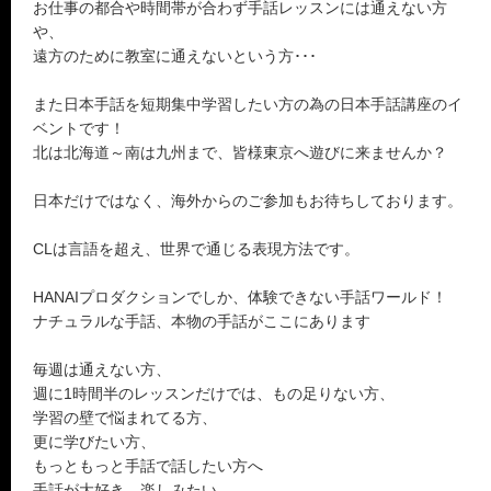
​お仕事の都合や時間帯が合わず手話レッスンには通えない方
や、
遠方のために教室に通えないという方･･･
また日本手話を短期集中学習したい方の為の日本手話講座のイ
ベントです！
北は北海道～南は九州まで、皆様東京へ遊びに来ませんか？
日本だけではなく、海外からのご参加もお待ちしております。
CLは言語を超え、世界で通じる表現方法です。
HANAIプロダクションでしか、体験できない手話ワールド！
ナチュラルな手話、本物の手話がここにあります
毎週は通えない方、
週に1時間半のレッスンだけでは、もの足りない方、
学習の壁で悩まれてる方、
更に学びたい方、
もっともっと手話で話したい方へ
手話が大好き、楽しみたい