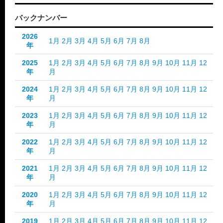
バックナンバー
2026
1月
2月
3月
4月
5月
6月
7月
8月
年
2025
1月
2月
3月
4月
5月
6月
7月
8月
9月
10月
11月
12
年
月
2024
1月
2月
3月
4月
5月
6月
7月
8月
9月
10月
11月
12
年
月
2023
1月
2月
3月
4月
5月
6月
7月
8月
9月
10月
11月
12
年
月
2022
1月
2月
3月
4月
5月
6月
7月
8月
9月
10月
11月
12
年
月
2021
1月
2月
3月
4月
5月
6月
7月
8月
9月
10月
11月
12
年
月
2020
1月
2月
3月
4月
5月
6月
7月
8月
9月
10月
11月
12
年
月
2019
1月
2月
3月
4月
5月
6月
7月
8月
9月
10月
11月
12