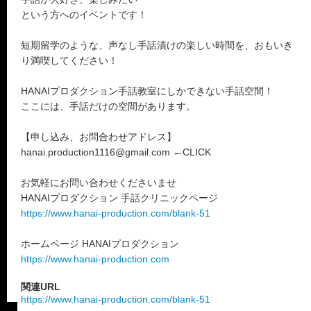
という方へのイベントです！
短期留学のような、声なし手話漬けの楽しい時間を、おもいき
り満喫してください！
HANAIプロダクション手話教室にしかできない手話空間！
ここには、手話だけの空間があります。
【申し込み、お問合わせアドレス】
hanai.production1116@gmail.com ←CLICK
お気軽にお問い合わせくださいませ
HANAIプロダクション 手話クリニックページ
https://www.hanai-production.com/blank-51
ホームページ HANAIプロダクション
https://www.hanai-production.com
関連URL
https://www.hanai-production.com/blank-51