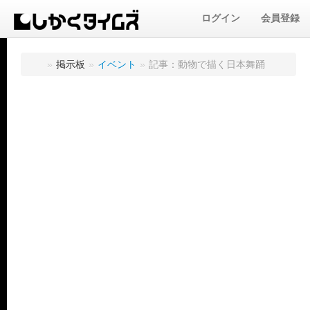
ログイン
会員登録
»
掲示板
»
イベント
»
記事：動物で描く日本舞踊