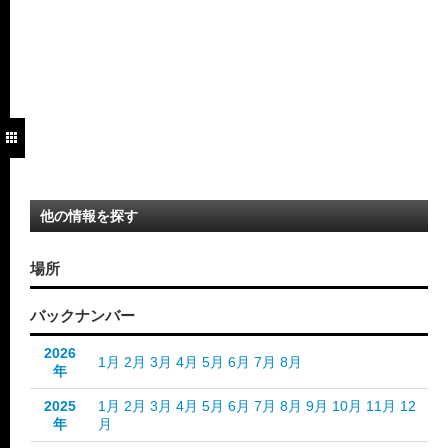
他の情報を探す
場所
バックナンバー
2026
1月
2月
3月
4月
5月
6月
7月
8月
年
2025
1月
2月
3月
4月
5月
6月
7月
8月
9月
10月
11月
12
年
月