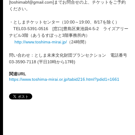
[toshimabf@gmail.com]までお問合せの上、チケットをご予約
ください。
・としまチケットセンター（10:00～19:00、8/17を除く）
TEL03-5391-0516 [窓口]豊島区東池袋4-5-2 ライズアリー
ナビル3階（あうるすぽっと3階事務所内）
http://www.toshima-mirai.jp/
（24時間）
問い合わせ：としま未来文化財団プランセクション 電話番号
03-3590-7118 (平日10時から17時)
関連URL
https://www.toshima-mirai.or.jp/tabid216.html?pdid1=1661