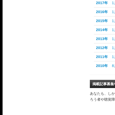
2017年
1
2016年
1
2015年
1
2014年
1
2013年
1
2012年
1
2011年
1
2010年
8
掲載記事募集
あなたも、しか
ろう者や聴覚障