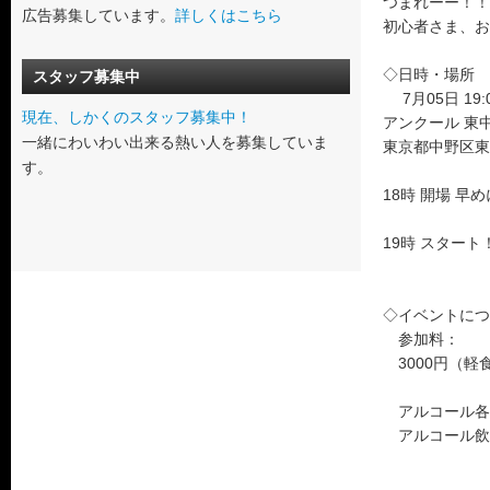
つまれーー！！
広告募集しています。
詳しくはこちら
初心者さま、お一
◇日時・場所
スタッフ募集中
7月05日 19:00
現在、しかくのスタッフ募集中！
アンクール 東
一緒にわいわい出来る熱い人を募集していま
東京都中野区東
す。
18時 開場 早
19時 スタート
◇イベントにつ
参加料：
3000円（軽
アルコール各種
アルコール飲み