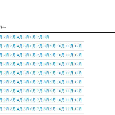
バー
月
2月
3月
4月
5月
6月
7月
8月
月
2月
3月
4月
5月
6月
7月
8月
9月
10月
11月
12月
月
2月
3月
4月
5月
6月
7月
8月
9月
10月
11月
12月
月
2月
3月
4月
5月
6月
7月
8月
9月
10月
11月
12月
月
2月
3月
4月
5月
6月
7月
8月
9月
10月
11月
12月
月
2月
3月
4月
5月
6月
7月
8月
9月
10月
11月
12月
月
2月
3月
4月
5月
6月
7月
8月
9月
10月
11月
12月
月
2月
3月
4月
5月
6月
7月
8月
9月
10月
11月
12月
月
2月
3月
4月
5月
6月
7月
8月
9月
10月
11月
12月