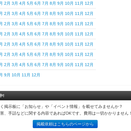
月
2月
3月
4月
5月
6月
7月
8月
9月
10月
11月
12月
月
2月
3月
4月
5月
6月
7月
8月
9月
10月
11月
12月
月
2月
3月
4月
5月
6月
7月
8月
9月
10月
11月
12月
月
2月
3月
4月
5月
6月
7月
8月
9月
10月
11月
12月
月
2月
3月
4月
5月
6月
7月
8月
9月
10月
11月
12月
月
2月
3月
4月
5月
6月
7月
8月
9月
10月
11月
12月
月
2月
3月
4月
5月
6月
7月
8月
9月
10月
11月
12月
月
9月
10月
11月
12月
中!
く掲示板に「お知らせ」や「イベント情報」を載せてみませんか？
害、手話などに関する内容であればOKです。費用は一切かかりません
掲載依頼はこちらのページから