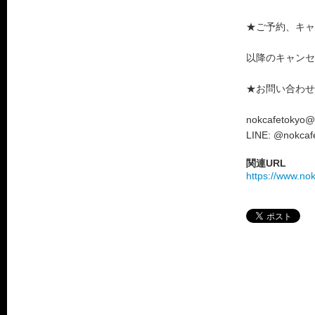
★ご予約、キャ
以降のキャンセ
★お問い合わせ
nokcafetokyo@
LINE: @nokcaf
関連URL
https://www.no