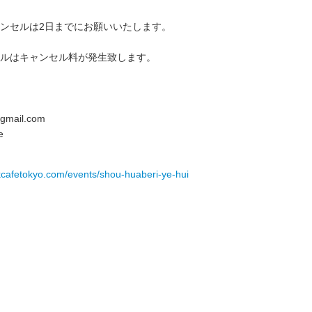
ンセルは2日までにお願いいたします。
ルはキャンセル料が発生致します。
gmail.com
e
kcafetokyo.com/events/shou-huaberi-ye-hui