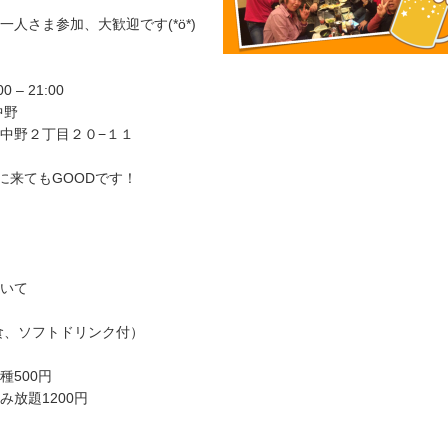
人さま参加、大歓迎です(*ö*)
 – 21:00
中野
中野２丁目２０−１１
めに来てもGOODです！
！
いて
食、ソフトドリンク付）
500円
放題1200円