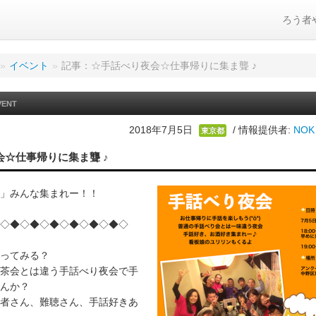
ろう者
»
イベント
»
記事：☆手話べり夜会☆仕事帰りに集ま聾 ♪
VENT
2018年7月5日
/ 情報提供者:
NOK
東京都
☆仕事帰りに集ま聾 ♪
」みんな集まれー！！
◇◆◇◆◇◆◇◆◇◆◇◆◇
ってみる？
茶会とは違う手話べり夜会で手
んか？
者さん、難聴さん、手話好きあ