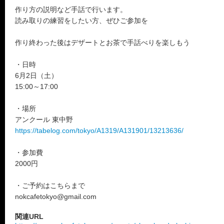
作り方の説明など手話で行います。
読み取りの練習をしたい方、ぜひご参加を
作り終わった後はデザートとお茶で手話べりを楽しもう
・日時
6月2日（土）
15:00～17:00
・場所
アンクール 東中野
https://tabelog.com/tokyo/A1319/A131901/13213636/
・参加費
2000円
・ご予約はこちらまで
nokcafetokyo@gmail.com
関連URL