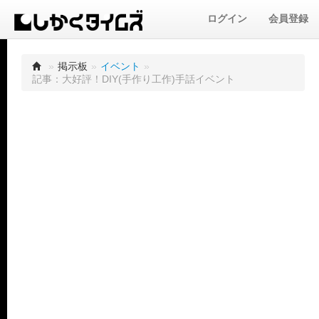
ログイン
会員登録
»
掲示板
»
イベント
»
記事：大好評！DIY(手作り工作)手話イベント