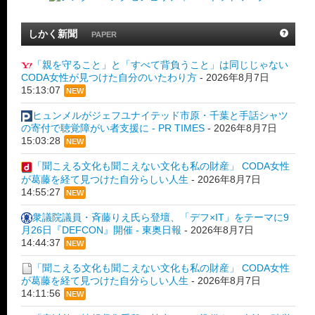
しかく新聞
PAPER
「親を守ること」と「すべて背負うこと」は同じじゃない
CODA女性が見つけた自分のいたわり方
-
2026年8月7日
15:13:07
NEW
ヒュンメルがジェフユナイテッド市原・千葉と手話シャツ
の寄付で聴覚障がい者支援に - PR TIMES
-
2026年8月7日
15:03:28
NEW
「聞こえる文化も聞こえない文化も私の財産」 CODA女性
が葛藤を経て見つけた自分らしい人生
-
2026年8月7日
14:55:27
NEW
衆議院議員・斉藤りえ氏ら登壇、「デフ×IT」をテーマに9
月26日『DEFCON』開催 - 東奥日報
-
2026年8月7日
14:44:37
NEW
「聞こえる文化も聞こえない文化も私の財産」 CODA女性
が葛藤を経て見つけた自分らしい人生
-
2026年8月7日
14:11:56
NEW