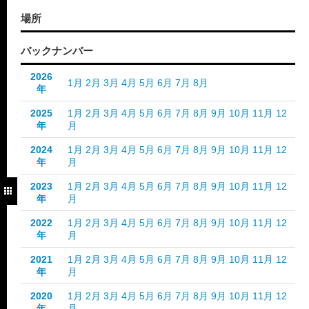
場所
バックナンバー
2026
1月
2月
3月
4月
5月
6月
7月
8月
年
2025
1月
2月
3月
4月
5月
6月
7月
8月
9月
10月
11月
12
年
月
2024
1月
2月
3月
4月
5月
6月
7月
8月
9月
10月
11月
12
年
月
2023
1月
2月
3月
4月
5月
6月
7月
8月
9月
10月
11月
12
年
月
2022
1月
2月
3月
4月
5月
6月
7月
8月
9月
10月
11月
12
年
月
2021
1月
2月
3月
4月
5月
6月
7月
8月
9月
10月
11月
12
年
月
2020
1月
2月
3月
4月
5月
6月
7月
8月
9月
10月
11月
12
年
月