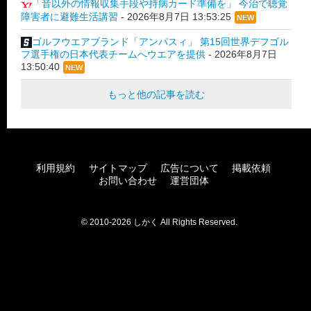
「音以外の情報収集手段や持病カード準備を」 今治で聴覚
障害者に避難生活講習
-
2026年8月7日 13:53:25
NEW
ゴルフウエアブランド「アンパスィ」 第15回世界デフゴル
フ選手権の日本代表チームへウエアを提供
-
2026年8月7日
13:50:40
NEW
もっと他の記事を読む
利用規約
サイトマップ
広告について
掲載依頼
お問い合わせ
運営団体
© 2010-2026 しかく All Rights Reserved.