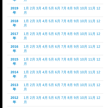
2019
1月
2月
3月
4月
5月
6月
7月
8月
9月
10月
11月
12
年
月
2018
1月
2月
3月
4月
5月
6月
7月
8月
9月
10月
11月
12
年
月
2017
1月
2月
3月
4月
5月
6月
7月
8月
9月
10月
11月
12
年
月
2016
1月
2月
3月
4月
5月
6月
7月
8月
9月
10月
11月
12
年
月
2015
1月
2月
3月
4月
5月
6月
7月
8月
9月
10月
11月
12
年
月
2014
1月
2月
3月
4月
5月
6月
7月
8月
9月
10月
11月
12
年
月
2013
1月
2月
3月
4月
5月
6月
7月
8月
9月
10月
11月
12
年
月
2012
1月
2月
3月
4月
5月
6月
7月
8月
9月
10月
11月
12
年
月