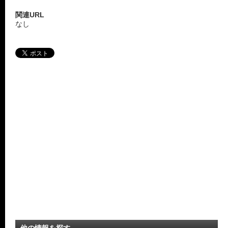
関連URL
なし