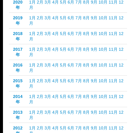
2020
1月
2月
3月
4月
5月
6月
7月
8月
9月
10月
11月
12
年
月
2019
1月
2月
3月
4月
5月
6月
7月
8月
9月
10月
11月
12
年
月
2018
1月
2月
3月
4月
5月
6月
7月
8月
9月
10月
11月
12
年
月
2017
1月
2月
3月
4月
5月
6月
7月
8月
9月
10月
11月
12
年
月
2016
1月
2月
3月
4月
5月
6月
7月
8月
9月
10月
11月
12
年
月
2015
1月
2月
3月
4月
5月
6月
7月
8月
9月
10月
11月
12
年
月
2014
1月
2月
3月
4月
5月
6月
7月
8月
9月
10月
11月
12
年
月
2013
1月
2月
3月
4月
5月
6月
7月
8月
9月
10月
11月
12
年
月
2012
1月
2月
3月
4月
5月
6月
7月
8月
9月
10月
11月
12