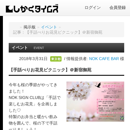
ログイン
会員登録
»
掲示板
»
イベント
»
記事：【手話べりお花見ピクニック】＠新宿御苑
イベント
EVENT
2018年3月31日
/ 情報提供者:
NOK CAFE BAR
様
東京都
【手話べりお花見ピクニック】＠新宿御苑
今年も桜の季節がやってき
ました！
NOK SIGN CLUBは「手話で
楽しむお花見」を企画しま
した♡
特製のお弁当と暖かい飲み
物を囲んで、桜の下で手話
べりましょう！