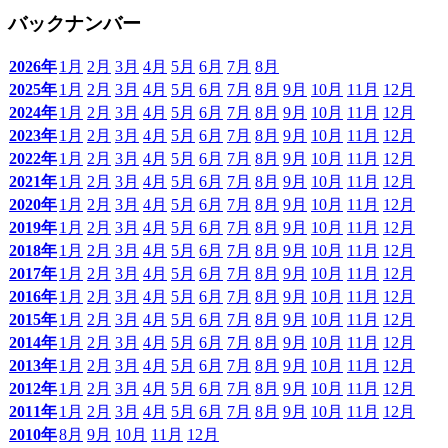
バックナンバー
2026年
1月
2月
3月
4月
5月
6月
7月
8月
2025年
1月
2月
3月
4月
5月
6月
7月
8月
9月
10月
11月
12月
2024年
1月
2月
3月
4月
5月
6月
7月
8月
9月
10月
11月
12月
2023年
1月
2月
3月
4月
5月
6月
7月
8月
9月
10月
11月
12月
2022年
1月
2月
3月
4月
5月
6月
7月
8月
9月
10月
11月
12月
2021年
1月
2月
3月
4月
5月
6月
7月
8月
9月
10月
11月
12月
2020年
1月
2月
3月
4月
5月
6月
7月
8月
9月
10月
11月
12月
2019年
1月
2月
3月
4月
5月
6月
7月
8月
9月
10月
11月
12月
2018年
1月
2月
3月
4月
5月
6月
7月
8月
9月
10月
11月
12月
2017年
1月
2月
3月
4月
5月
6月
7月
8月
9月
10月
11月
12月
2016年
1月
2月
3月
4月
5月
6月
7月
8月
9月
10月
11月
12月
2015年
1月
2月
3月
4月
5月
6月
7月
8月
9月
10月
11月
12月
2014年
1月
2月
3月
4月
5月
6月
7月
8月
9月
10月
11月
12月
2013年
1月
2月
3月
4月
5月
6月
7月
8月
9月
10月
11月
12月
2012年
1月
2月
3月
4月
5月
6月
7月
8月
9月
10月
11月
12月
2011年
1月
2月
3月
4月
5月
6月
7月
8月
9月
10月
11月
12月
2010年
8月
9月
10月
11月
12月