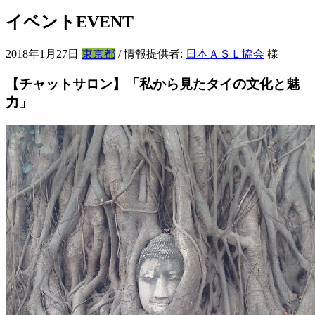
イベント
EVENT
2018年1月27日
東京都
/ 情報提供者:
日本ＡＳＬ協会
様
【チャットサロン】「私から見たタイの文化と魅
力」