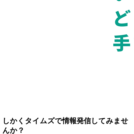
しかくタイムズで情報発信してみませ
んか？