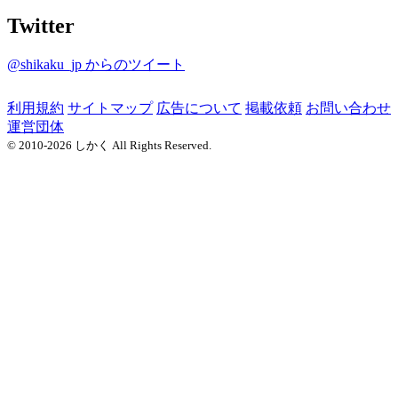
Twitter
@shikaku_jp からのツイート
利用規約
サイトマップ
広告について
掲載依頼
お問い合わせ
運営団体
© 2010-2026 しかく All Rights Reserved.