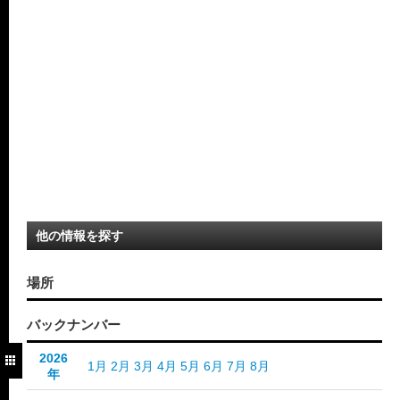
他の情報を探す
場所
バックナンバー
2026
1月
2月
3月
4月
5月
6月
7月
8月
年