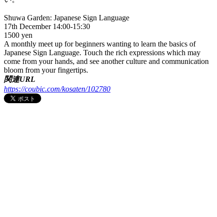
Shuwa Garden: Japanese Sign Language
17th December 14:00-15:30
1500 yen
A monthly meet up for beginners wanting to learn the basics of
Japanese Sign Language. Touch the rich expressions which may
come from your hands, and see another culture and communication
bloom from your fingertips.
関連URL
https://coubic.com/kosaten/102780