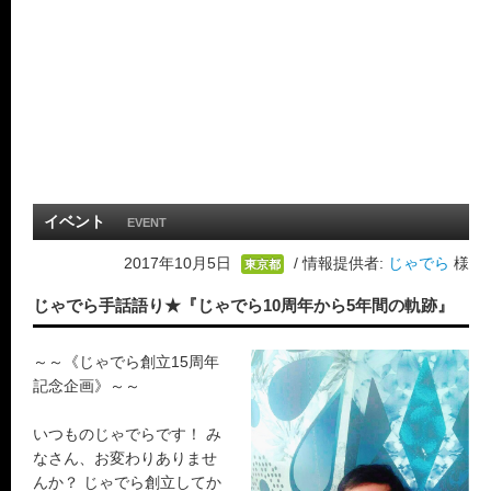
イベント
EVENT
2017年10月5日
/ 情報提供者:
じゃでら
様
東京都
じゃでら手話語り★『じゃでら10周年から5年間の軌跡』
～～《じゃでら創立15周年
記念企画》～～
いつものじゃでらです！ み
なさん、お変わりありませ
んか？ じゃでら創立してか