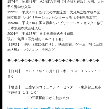
1974年（昭和49年）あけぼの学園（社会福祉施設）入園、大分
県立聾学校入学
1992年（平成４年）あけぼの学園退園、大分県立聾学校卒業
国立職業リハビリテーションセンター入所（埼玉県所沢市）
1993年（平成５年）国立職業リハビリテーションセンター修了
日本無線株式会社入社
2004年（平成16年）日本無線株式会社退職
現在、無職（不定期的アルバイト有）
【趣味】 釣り（主に磯釣り）、映画鑑賞、ゲーム（特に三国
志大戦）、パソコン、漫画など
◆◇◆◇◆◇◆◇◆◇◆◇◆◇◆◇◆◇◆◇◆◇◆◇◆◇◆◇◆
【日 時】 ２０１７年１０月５日（木） １９：１５ ‐ ２１：
００
【場 所】 三鷹駅前コミュニティ・センター （東京都三鷹市
下連雀３-１３-１０）
JR三鷹駅南口から徒歩５分
http://www.mitakacc.jcomoffice.jp/~ekimaecc/map2.jpg