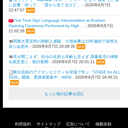
に反響「待って」「昔から見てるけど ...
-
2026年8月7日
22:47:57
NEW
First Time Sign Language Interpretation at Koshien
Opening Ceremony Performed by High ...
-
2026年8月7日
21:02:28
NEW
関東大震災時の朝鮮人虐殺、小池知事は10年連続で追悼文
送らぬ意向
-
2026年8月7日 20:08:35
NEW
耳が聞こえず、自分の名前も年齢も言えず 原爆孤児の体験
を紙芝居に - 朝日新聞
-
2026年8月7日 20:01:11
NEW
舞台芸術のアクセシビリティを現場で学ぶ『STAGE for ALL
2026』開催、受講者募集中 - NiEW
-
2026年8月7日 18:49:21
NEW
もっと他の記事を読む
利用規約
サイトマップ
広告について
掲載依頼