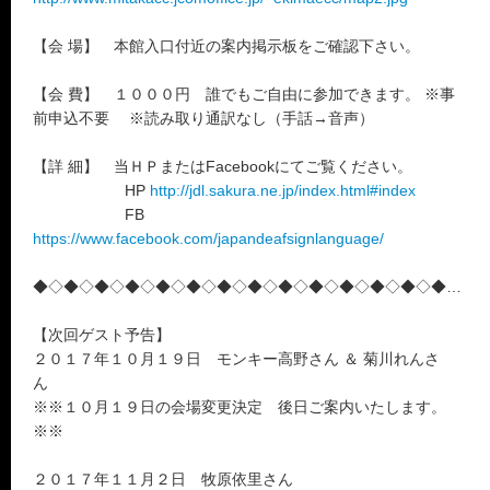
【会 場】 本館入口付近の案内掲示板をご確認下さい。
【会 費】 １０００円 誰でもご自由に参加できます。 ※事
前申込不要 ※読み取り通訳なし（手話→音声）
【詳 細】 当ＨＰまたはFacebookにてご覧ください。
HP
http://jdl.sakura.ne.jp/index.html#index
FB
https://www.facebook.com/japandeafsignlanguage/
◆◇◆◇◆◇◆◇◆◇◆◇◆◇◆◇◆◇◆◇◆◇◆◇◆◇◆◇◆
【次回ゲスト予告】
２０１７年１０月１９日 モンキー高野さん ＆ 菊川れんさ
ん
※※１０月１９日の会場変更決定 後日ご案内いたします。
※※
２０１７年１１月２日 牧原依里さん