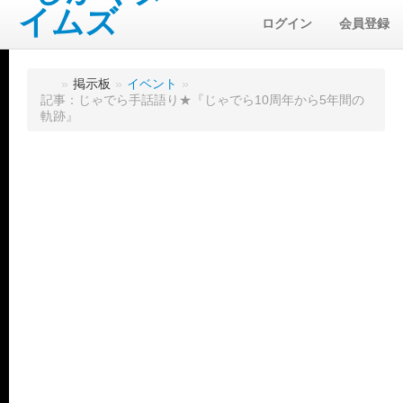
ログイン
会員登録
»
掲示板
»
イベント
»
記事：じゃでら手話語り★『じゃでら10周年から5年間の
軌跡』