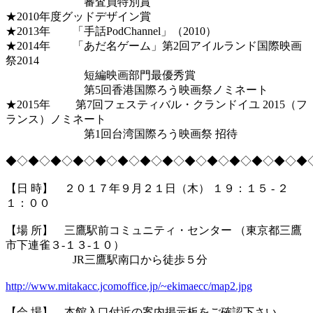
審査員特別賞
★2010年度グッドデザイン賞
★2013年 「手話PodChannel」（2010）
★2014年 「あだ名ゲーム」第2回アイルランド国際映画
祭2014
短編映画部門最優秀賞
第5回香港国際ろう映画祭ノミネート
★2015年 第7回フェスティバル・クランドイユ 2015（フ
ランス）ノミネート
第1回台湾国際ろう映画祭 招待
◆◇◆◇◆◇◆◇◆◇◆◇◆◇◆◇◆◇◆◇◆◇◆◇◆◇◆
【日 時】 ２０１７年９月２１日（木） １９：１５ ‐ ２
１：００
【場 所】 三鷹駅前コミュニティ・センター （東京都三鷹
市下連雀３-１３-１０）
JR三鷹駅南口から徒歩５分
http://www.mitakacc.jcomoffice.jp/~ekimaecc/map2.jpg
【会 場】 本館入口付近の案内掲示板をご確認下さい。