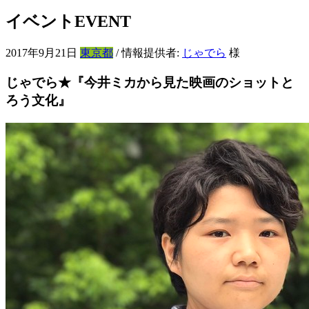
イベント
EVENT
2017年9月21日
東京都
/ 情報提供者:
じゃでら
様
じゃでら★『今井ミカから見た映画のショットと
ろう文化』