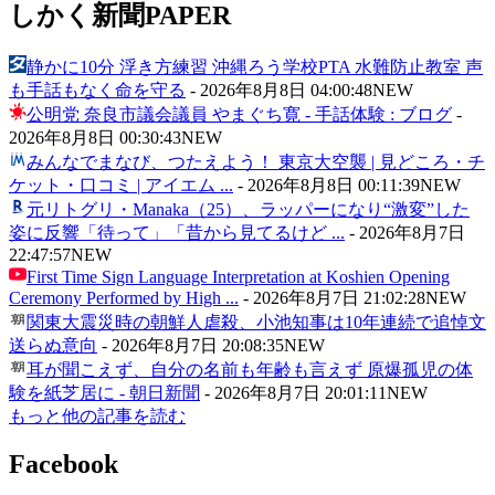
しかく新聞
PAPER
静かに10分 浮き方練習 沖縄ろう学校PTA 水難防止教室 声
も手話もなく命を守る
-
2026年8月8日 04:00:48
NEW
公明党 奈良市議会議員 やまぐち寛 - 手話体験 : ブログ
-
2026年8月8日 00:30:43
NEW
みんなでまなび、つたえよう！ 東京大空襲 | 見どころ・チ
ケット・口コミ | アイエム ...
-
2026年8月8日 00:11:39
NEW
元リトグリ・Manaka（25）、ラッパーになり“激変”した
姿に反響「待って」「昔から見てるけど ...
-
2026年8月7日
22:47:57
NEW
First Time Sign Language Interpretation at Koshien Opening
Ceremony Performed by High ...
-
2026年8月7日 21:02:28
NEW
関東大震災時の朝鮮人虐殺、小池知事は10年連続で追悼文
送らぬ意向
-
2026年8月7日 20:08:35
NEW
耳が聞こえず、自分の名前も年齢も言えず 原爆孤児の体
験を紙芝居に - 朝日新聞
-
2026年8月7日 20:01:11
NEW
もっと他の記事を読む
Facebook