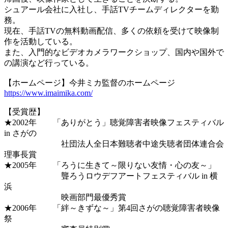
シュアール会社に入社し、手話TVチームディレクターを勤
務。
現在、手話TVの無料動画配信、多くの依頼を受けて映像制
作を活動している。
また、入門的なビデオカメラワークショップ、国内や国外で
の講演など行っている。
【ホームページ】今井ミカ監督のホームページ
https://www.imaimika.com/
【受賞歴】
★2002年 「ありがとう」聴覚障害者映像フェスティバル
in さがの
社団法人全日本難聴者中途失聴者団体連合会
理事長賞
★2005年 「ろうに生きて～限りない友情・心の友～」
聾ろうロウデフアートフェスティバル in 横
浜
映画部門最優秀賞
★2006年 「絆～きずな～」第4回さがの聴覚障害者映像
祭