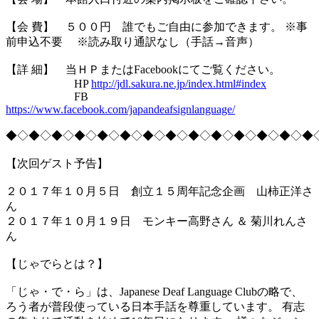
【会 費】 ５００円 誰でもご自由に参加できます。 ※事
前申込不要 ※読み取り通訳なし（手話→音声）
【詳 細】 当ＨＰまたはFacebookにてご覧ください。
HP
http://jdl.sakura.ne.jp/index.html#index
FB
https://www.facebook.com/japandeafsignlanguage/
◆◇◆◇◆◇◆◇◆◇◆◇◆◇◆◇◆◇◆◇◆◇◆◇◆◇◆
【次回ゲスト予告】
２０１７年１０月５日 創立１５周年記念企画 山柿正洋さ
ん
２０１７年１０月１９日 モンキー高野さん ＆ 菊川れんさ
ん
【じゃでらとは？】
「じゃ・で・ら」は、Japanese Deaf Language Clubの略で、
ろう者が普段使っている日本手話を尊重しています。 有志