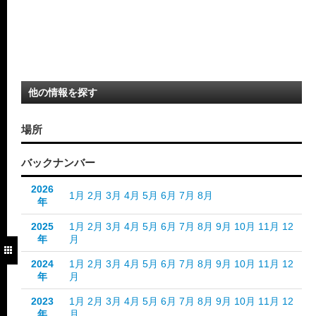
他の情報を探す
場所
バックナンバー
2026
1月
2月
3月
4月
5月
6月
7月
8月
年
2025
1月
2月
3月
4月
5月
6月
7月
8月
9月
10月
11月
12
年
月
2024
1月
2月
3月
4月
5月
6月
7月
8月
9月
10月
11月
12
年
月
2023
1月
2月
3月
4月
5月
6月
7月
8月
9月
10月
11月
12
年
月