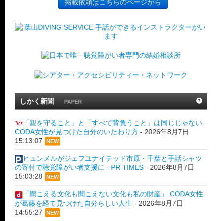
掲載依頼はこちらのページから
しかく新聞
PAPER
「親を守ること」と「すべて背負うこと」は同じじゃない
CODA女性が見つけた自分のいたわり方
-
2026年8月7日
15:13:07
NEW
ヒュンメルがジェフユナイテッド市原・千葉と手話シャツ
の寄付で聴覚障がい者支援に - PR TIMES
-
2026年8月7日
15:03:28
NEW
「聞こえる文化も聞こえない文化も私の財産」 CODA女性
が葛藤を経て見つけた自分らしい人生
-
2026年8月7日
14:55:27
NEW