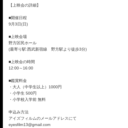
【上映会の詳細】
■開催日程
9月3日(日)
■上映会場
野方区民ホール
(最寄り駅:西武新宿線 野方駅より徒歩3分)
■上映会の時間
12:00～16:00
■鑑賞料金
・大人（中学生以上）1000円
・小学生 500円
・小学校入学前 無料
申込み方法
アイズフィルムのメールアドレスにて
eyesfilm13@gmail.com