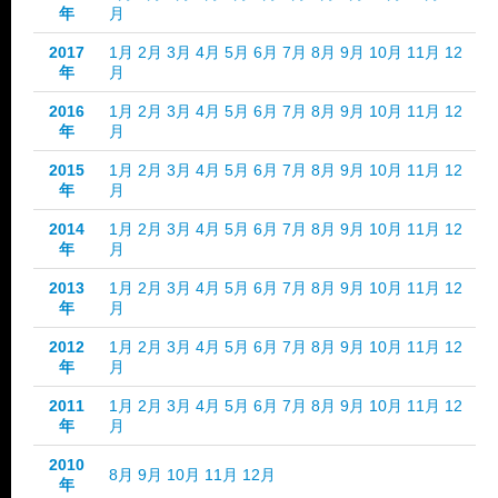
年
月
2017
1月
2月
3月
4月
5月
6月
7月
8月
9月
10月
11月
12
年
月
2016
1月
2月
3月
4月
5月
6月
7月
8月
9月
10月
11月
12
年
月
2015
1月
2月
3月
4月
5月
6月
7月
8月
9月
10月
11月
12
年
月
2014
1月
2月
3月
4月
5月
6月
7月
8月
9月
10月
11月
12
年
月
2013
1月
2月
3月
4月
5月
6月
7月
8月
9月
10月
11月
12
年
月
2012
1月
2月
3月
4月
5月
6月
7月
8月
9月
10月
11月
12
年
月
2011
1月
2月
3月
4月
5月
6月
7月
8月
9月
10月
11月
12
年
月
2010
8月
9月
10月
11月
12月
年