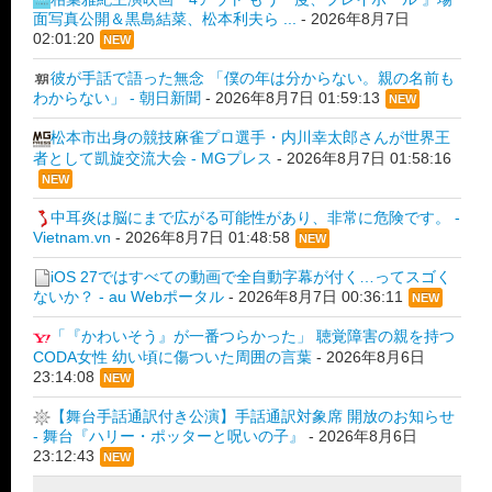
面写真公開＆黒島結菜、松本利夫ら ...
-
2026年8月7日
02:01:20
NEW
彼が手話で語った無念 「僕の年は分からない。親の名前も
わからない」 - 朝日新聞
-
2026年8月7日 01:59:13
NEW
松本市出身の競技麻雀プロ選手・内川幸太郎さんが世界王
者として凱旋交流大会 - MGプレス
-
2026年8月7日 01:58:16
NEW
中耳炎は脳にまで広がる可能性があり、非常に危険です。 -
Vietnam.vn
-
2026年8月7日 01:48:58
NEW
iOS 27ではすべての動画で全自動字幕が付く…ってスゴく
ないか？ - au Webポータル
-
2026年8月7日 00:36:11
NEW
「『かわいそう』が一番つらかった」 聴覚障害の親を持つ
CODA女性 幼い頃に傷ついた周囲の言葉
-
2026年8月6日
23:14:08
NEW
【舞台手話通訳付き公演】手話通訳対象席 開放のお知らせ
- 舞台『ハリー・ポッターと呪いの子』
-
2026年8月6日
23:12:43
NEW