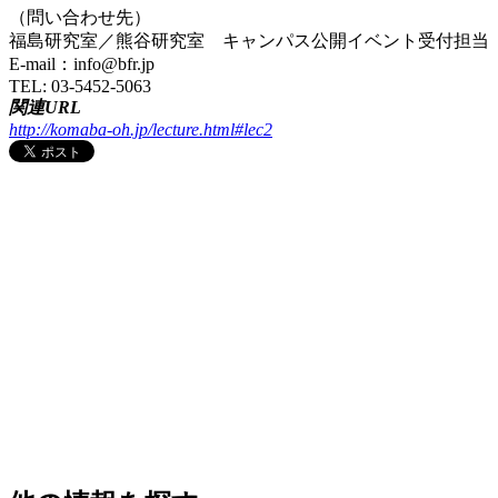
（問い合わせ先）
福島研究室／熊谷研究室 キャンパス公開イベント受付担当
E-mail：info@bfr.jp
TEL: 03-5452-5063
関連URL
http://komaba-oh.jp/lecture.html#lec2