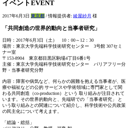
イベント
EVENT
2017年6月3日
東京都
/ 情報提供者:
綾屋紗月
様
「共同創造の世界的動向と当事者研究」
日時：2017年6月3日（土） 10：00～12：30
場所：東京大学先端科学技術研究センター 3号館 307セミ
ナー室
〒153-8904 東京都目黒区駒場4丁目6番1号
主催：東京大学先端科学技術研究センター バリアフリー分
野・当事者研究分野
内容：障害や病気など、何らかの困難を抱える当事者が、医
療や福祉などの公的 サービスや学術領域に専門家として関
わる共同創造（co-production）という 取り組みが注目されて
います。その世界的動向と、先端研での「当事者研究」 と
いう取り組みとの関連について紹介し、科学技術や公共政策
の民主化について考えます。
「総論・総括」