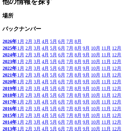
他の情報を探す
場所
バックナンバー
2026年
1月
2月
3月
4月
5月
6月
7月
8月
2025年
1月
2月
3月
4月
5月
6月
7月
8月
9月
10月
11月
12月
2024年
1月
2月
3月
4月
5月
6月
7月
8月
9月
10月
11月
12月
2023年
1月
2月
3月
4月
5月
6月
7月
8月
9月
10月
11月
12月
2022年
1月
2月
3月
4月
5月
6月
7月
8月
9月
10月
11月
12月
2021年
1月
2月
3月
4月
5月
6月
7月
8月
9月
10月
11月
12月
2020年
1月
2月
3月
4月
5月
6月
7月
8月
9月
10月
11月
12月
2019年
1月
2月
3月
4月
5月
6月
7月
8月
9月
10月
11月
12月
2018年
1月
2月
3月
4月
5月
6月
7月
8月
9月
10月
11月
12月
2017年
1月
2月
3月
4月
5月
6月
7月
8月
9月
10月
11月
12月
2016年
1月
2月
3月
4月
5月
6月
7月
8月
9月
10月
11月
12月
2015年
1月
2月
3月
4月
5月
6月
7月
8月
9月
10月
11月
12月
2014年
1月
2月
3月
4月
5月
6月
7月
8月
9月
10月
11月
12月
2013年
1月
2月
3月
4月
5月
6月
7月
8月
9月
10月
11月
12月