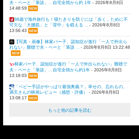
夫・ペーと「筆談」…自宅全焼から約 1年
-
2026年8月8日
14:48:59
NEW
98歳で海外旅行も！寝たきりを防ぐには「歩く」ために不
可欠な「大腰筋」と「背中」を鍛える ...
-
2026年8月8日
13:56:43
NEW
【写真・画像】林家パー子、認知症が進行「一人で外出ら
れない」難聴で夫・ペーと「筆談 ...
-
2026年8月8日 13:22:48
NEW
林家パー子、認知症が進行「一人で外出られない」難聴で
夫・ペーと「筆談」…自宅全焼から約1年
-
2026年8月8日
13:18:03
NEW
「ベビー手話がやっぱり最強奥義？」幸せの、忘れもの。
満天さんの映画レビュー（感想・評価）
-
2026年8月8日
13:08:17
NEW
もっと他の記事を読む