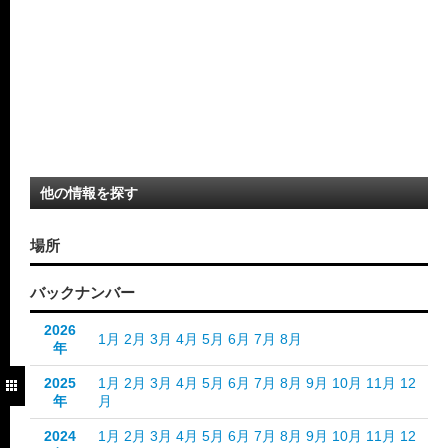
他の情報を探す
場所
バックナンバー
2026
1月
2月
3月
4月
5月
6月
7月
8月
年
2025
1月
2月
3月
4月
5月
6月
7月
8月
9月
10月
11月
12
年
月
2024
1月
2月
3月
4月
5月
6月
7月
8月
9月
10月
11月
12