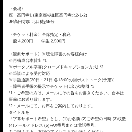
〈会場〉
座・高円寺1 (東京都杉並区高円寺北2-1-2)
JR高円寺駅 北口徒歩5分
〈チケット料金〉全席指定・税込
一般 4,200円 学生 2,500円
〈観劇サポート〉※聴覚障害のお客様向け
※再構成台本貸出 *1
※ポータブル字幕(クローズドキャプション方式) *2
※筆談による受付対応
※手話通訳(20日・21日 各13:00の回ポストトーク(予定)）
・障害者手帳の提示でチケット代金が1割引 *3
*1：ご希望の方は、メールにその旨をお書きください。台本は
事前にお送り致します。
*2：メールにて、お席をご案内しております。
タイトルを
「字幕サポート希望」とし、(1)お名前 (2)ご希望の日時 (3)枚数
(4)メールアドレス (5)FAX番号または電話番号、
をご記入の上、下記のアドレスまでお送りください。