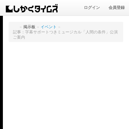
ログイン
会員登録
»
掲示板
»
イベント
»
記事：字幕サポートつきミュージカル「人間の条件」公演
ご案内