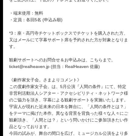
・端末使用：無料
・定員：各回5名 (申込み順)
*3：座・高円寺チケットボックスでチケットを購入された方、
又はメールにて字幕サポート席を予約された方が対象となりま
す。
観劇サポートへのお問合せ＆お申込みは、こちらまで。
ticket@realheaven.jp (担当：RealHeaven 佐藤)
《劇作家女子会。さまよりコメント》
この度劇作家女子会。は、5月公演『人間の条件』にて、特定
非営利活動法人シアター・アクセシビリティ・ネットワーク様
のご協力を頂き、字幕による観劇サポートを実施いたします。
宇宙人が現れた近未来の日本を舞台に、「人間の条件とは？」
をテーマに掲げた本作。異なる背景を背負った様々な人々にご
観劇頂き、「人間とは？」という問いかけにご参加頂きたい作
品となっております。
今回の試みが、舞台の間口を広げ、ミュージカル公演をより多