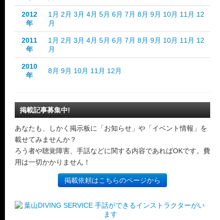
2012
1月
2月
3月
4月
5月
6月
7月
8月
9月
10月
11月
12
年
月
2011
1月
2月
3月
4月
5月
6月
7月
8月
9月
10月
11月
12
年
月
2010
8月
9月
10月
11月
12月
年
掲載記事募集中!
あなたも、しかく掲示板に「お知らせ」や「イベント情報」を
載せてみませんか？
ろう者や聴覚障害、手話などに関する内容であればOKです。費
用は一切かかりません！
掲載依頼はこちらのページから