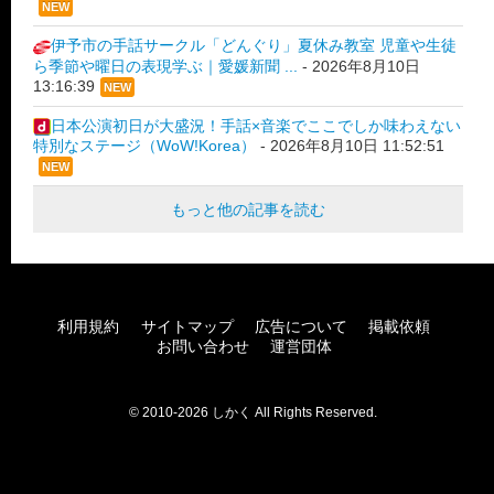
NEW
伊予市の手話サークル「どんぐり」夏休み教室 児童や生徒
ら季節や曜日の表現学ぶ｜愛媛新聞 ...
-
2026年8月10日
13:16:39
NEW
日本公演初日が大盛況！手話×音楽でここでしか味わえない
特別なステージ（WoW!Korea）
-
2026年8月10日 11:52:51
NEW
もっと他の記事を読む
利用規約
サイトマップ
広告について
掲載依頼
お問い合わせ
運営団体
© 2010-2026 しかく All Rights Reserved.