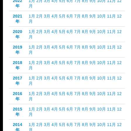
2022
1月
2月
3月
4月
5月
6月
7月
8月
9月
10月
11月
12
年
月
2021
1月
2月
3月
4月
5月
6月
7月
8月
9月
10月
11月
12
年
月
2020
1月
2月
3月
4月
5月
6月
7月
8月
9月
10月
11月
12
年
月
2019
1月
2月
3月
4月
5月
6月
7月
8月
9月
10月
11月
12
年
月
2018
1月
2月
3月
4月
5月
6月
7月
8月
9月
10月
11月
12
年
月
2017
1月
2月
3月
4月
5月
6月
7月
8月
9月
10月
11月
12
年
月
2016
1月
2月
3月
4月
5月
6月
7月
8月
9月
10月
11月
12
年
月
2015
1月
2月
3月
4月
5月
6月
7月
8月
9月
10月
11月
12
年
月
2014
1月
2月
3月
4月
5月
6月
7月
8月
9月
10月
11月
12
年
月