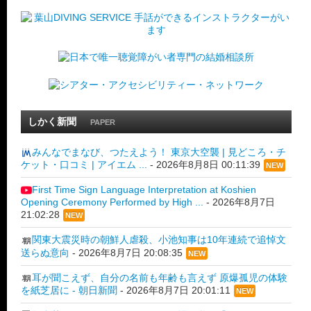
しかく新聞
PAPER
みんなでまなび、つたえよう！ 東京大空襲 | 見どころ・チ
ケット・口コミ | アイエム ...
-
2026年8月8日 00:11:39
NEW
First Time Sign Language Interpretation at Koshien
Opening Ceremony Performed by High ...
-
2026年8月7日
21:02:28
NEW
関東大震災時の朝鮮人虐殺、小池知事は10年連続で追悼文
送らぬ意向
-
2026年8月7日 20:08:35
NEW
耳が聞こえず、自分の名前も年齢も言えず 原爆孤児の体験
を紙芝居に - 朝日新聞
-
2026年8月7日 20:01:11
NEW