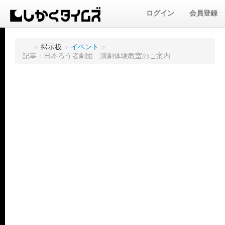
ログイン
会員登録
»
掲示板
»
イベント
»
記事：日本ろう者劇団 演劇体験教室のご案内