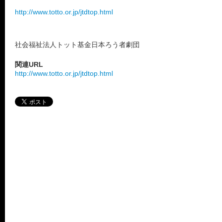
http://www.totto.or.jp/jtdtop.html
社会福祉法人トット基金日本ろう者劇団
関連URL
http://www.totto.or.jp/jtdtop.html