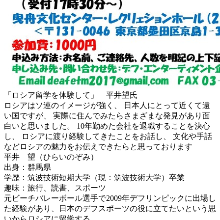
「ロシア留学を体験して」 平井望氏
ロシアはソ連のイメージが強く、 日本人にとって近くて遠
い国ですが、 実際に住んでみたらさまざまな発見があり面
白いと思いました。 10年勤めた会社を退職することを決心
し、 ロシアに渡り経験してきたことをお話し、 文化や手話
などロシアの魅力をお伝えできたらと思っております
平井 望（ひらいのぞみ）
出身：群馬県
学歴：筑波技術短期大学（現：筑波技術大学）卒業
趣味：旅行、読書、スポーツ
元ビーチバレーボール選手で2009年デフリンピックに出場し
た経験があり、日本のデフスポーツの役に立てたいという思
いからロシアに留学する。