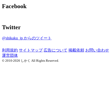
Facebook
Twitter
@shikaku_jp からのツイート
利用規約
サイトマップ
広告について
掲載依頼
お問い合わせ
運営団体
© 2010-2026 しかく All Rights Reserved.