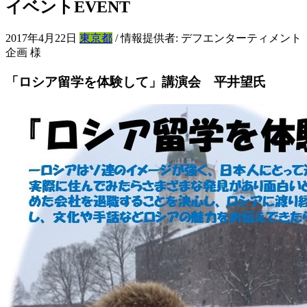
イベント
EVENT
2017年4月22日
東京都
/ 情報提供者: デフエンターティメント
企画 様
「ロシア留学を体験して」講演会 平井望氏