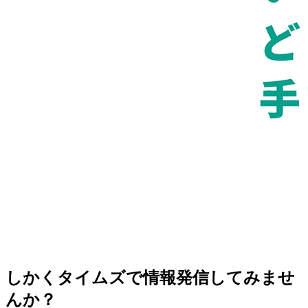
しかくタイムズで情報発信してみませ
んか？