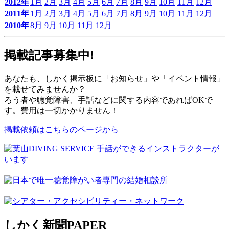
2012年
1月
2月
3月
4月
5月
6月
7月
8月
9月
10月
11月
12月
2011年
1月
2月
3月
4月
5月
6月
7月
8月
9月
10月
11月
12月
2010年
8月
9月
10月
11月
12月
掲載記事募集中!
あなたも、しかく掲示板に「お知らせ」や「イベント情報」
を載せてみませんか？
ろう者や聴覚障害、手話などに関する内容であればOKで
す。費用は一切かかりません！
掲載依頼はこちらのページから
しかく新聞
PAPER