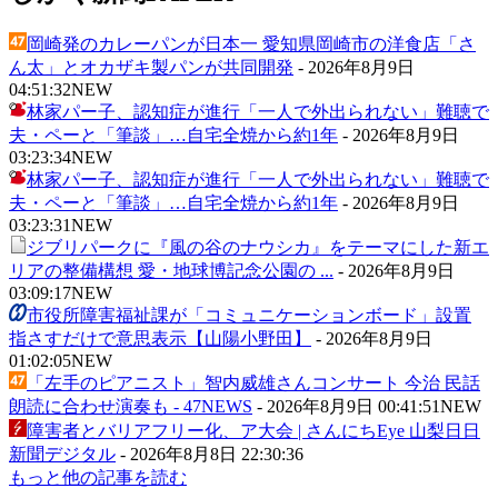
岡崎発のカレーパンが日本一 愛知県岡崎市の洋食店「さ
ん太」とオカザキ製パンが共同開発
-
2026年8月9日
04:51:32
NEW
林家パー子、認知症が進行「一人で外出られない」難聴で
夫・ペーと「筆談」…自宅全焼から約1年
-
2026年8月9日
03:23:34
NEW
林家パー子、認知症が進行「一人で外出られない」難聴で
夫・ペーと「筆談」…自宅全焼から約1年
-
2026年8月9日
03:23:31
NEW
ジブリパークに『風の谷のナウシカ』をテーマにした新エ
リアの整備構想 愛・地球博記念公園の ...
-
2026年8月9日
03:09:17
NEW
市役所障害福祉課が「コミュニケーションボード」設置
指さすだけで意思表示【山陽小野田】
-
2026年8月9日
01:02:05
NEW
「左手のピアニスト」智内威雄さんコンサート 今治 民話
朗読に合わせ演奏も - 47NEWS
-
2026年8月9日 00:41:51
NEW
障害者とバリアフリー化、ア大会 | さんにちEye 山梨日日
新聞デジタル
-
2026年8月8日 22:30:36
もっと他の記事を読む