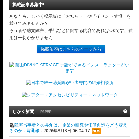
掲載記事募集中!
あなたも、しかく掲示板に「お知らせ」や「イベント情報」を
載せてみませんか？
ろう者や聴覚障害、手話などに関する内容であればOKです。費
用は一切かかりません！
掲載依頼はこちらのページから
しかく新聞
PAPER
障害当事者との共創は、企業の研究や価値創造をどう変え
るのか - 電通報
-
2026年8月6日 06:04:17
NEW