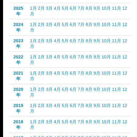
2025
1月
2月
3月
4月
5月
6月
7月
8月
9月
10月
11月
12
年
月
2024
1月
2月
3月
4月
5月
6月
7月
8月
9月
10月
11月
12
年
月
2023
1月
2月
3月
4月
5月
6月
7月
8月
9月
10月
11月
12
年
月
2022
1月
2月
3月
4月
5月
6月
7月
8月
9月
10月
11月
12
年
月
2021
1月
2月
3月
4月
5月
6月
7月
8月
9月
10月
11月
12
年
月
2020
1月
2月
3月
4月
5月
6月
7月
8月
9月
10月
11月
12
年
月
2019
1月
2月
3月
4月
5月
6月
7月
8月
9月
10月
11月
12
年
月
2018
1月
2月
3月
4月
5月
6月
7月
8月
9月
10月
11月
12
年
月