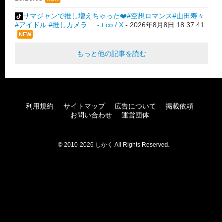
サマジャンで推し増えちゃった❤️#空想ロマンス#山田寿々
#アイドル #推しカメラ ... - t.co / X
-
2026年8月8日 18:37:41
NEW
もっと他の記事を読む
利用規約
サイトマップ
広告について
掲載依頼
お問い合わせ
運営団体
© 2010-2026 しかく All Rights Reserved.