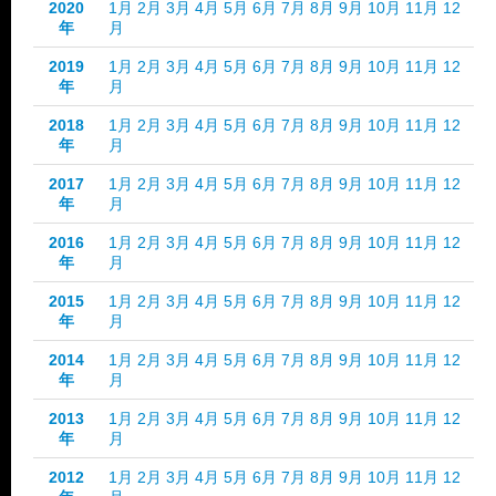
2020
1月
2月
3月
4月
5月
6月
7月
8月
9月
10月
11月
12
年
月
2019
1月
2月
3月
4月
5月
6月
7月
8月
9月
10月
11月
12
年
月
2018
1月
2月
3月
4月
5月
6月
7月
8月
9月
10月
11月
12
年
月
2017
1月
2月
3月
4月
5月
6月
7月
8月
9月
10月
11月
12
年
月
2016
1月
2月
3月
4月
5月
6月
7月
8月
9月
10月
11月
12
年
月
2015
1月
2月
3月
4月
5月
6月
7月
8月
9月
10月
11月
12
年
月
2014
1月
2月
3月
4月
5月
6月
7月
8月
9月
10月
11月
12
年
月
2013
1月
2月
3月
4月
5月
6月
7月
8月
9月
10月
11月
12
年
月
2012
1月
2月
3月
4月
5月
6月
7月
8月
9月
10月
11月
12