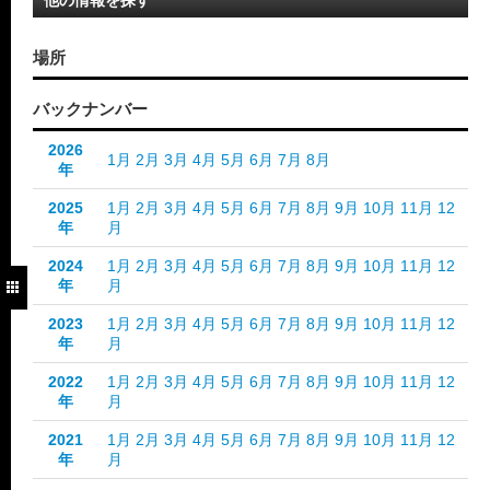
他の情報を探す
場所
バックナンバー
2026
1月
2月
3月
4月
5月
6月
7月
8月
年
2025
1月
2月
3月
4月
5月
6月
7月
8月
9月
10月
11月
12
年
月
2024
1月
2月
3月
4月
5月
6月
7月
8月
9月
10月
11月
12
年
月
2023
1月
2月
3月
4月
5月
6月
7月
8月
9月
10月
11月
12
年
月
2022
1月
2月
3月
4月
5月
6月
7月
8月
9月
10月
11月
12
年
月
2021
1月
2月
3月
4月
5月
6月
7月
8月
9月
10月
11月
12
年
月